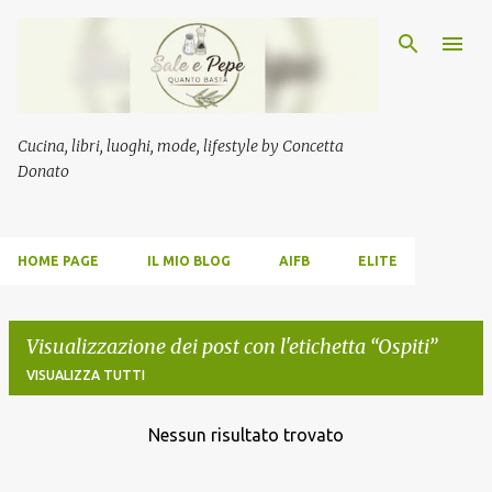
Passa ai contenuti principali
Cucina, libri, luoghi, mode, lifestyle by Concetta
Donato
HOME PAGE
IL MIO BLOG
AIFB
ELITE
Visualizzazione dei post con l'etichetta
Ospiti
VISUALIZZA TUTTI
Nessun risultato trovato
P
o