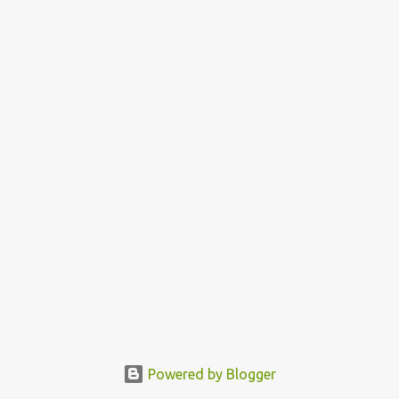
s
t
Powered by Blogger