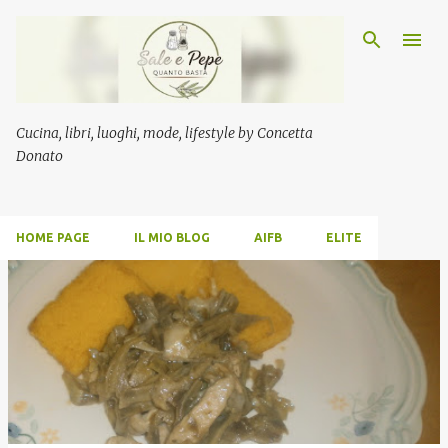
Passa ai contenuti principali
Cucina, libri, luoghi, mode, lifestyle by Concetta
Donato
HOME PAGE
IL MIO BLOG
AIFB
ELITE
P
o
s
t