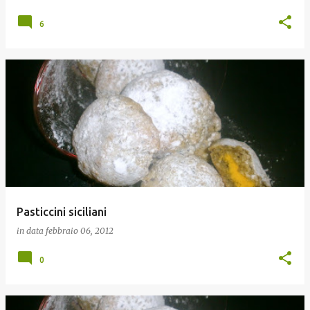
6
Pasticcini siciliani
in data
febbraio 06, 2012
0