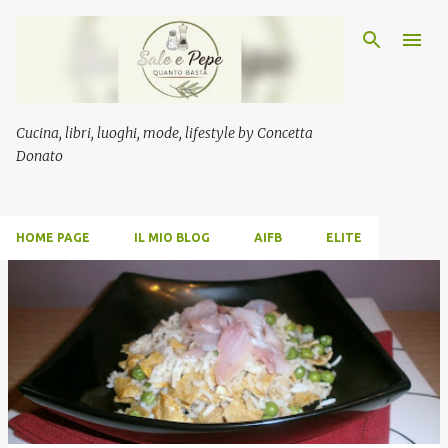
Passa ai contenuti principali
Cucina, libri, luoghi, mode, lifestyle by Concetta
Donato
HOME PAGE
IL MIO BLOG
AIFB
ELITE
P
o
s
t