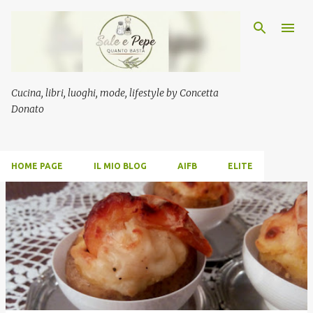
Passa ai contenuti principali
Cucina, libri, luoghi, mode, lifestyle by Concetta
Donato
HOME PAGE
IL MIO BLOG
AIFB
ELITE
P
o
s
t