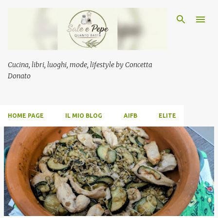
Passa ai contenuti principali
Cucina, libri, luoghi, mode, lifestyle by Concetta
Donato
HOME PAGE
IL MIO BLOG
AIFB
ELITE
P
o
s
t