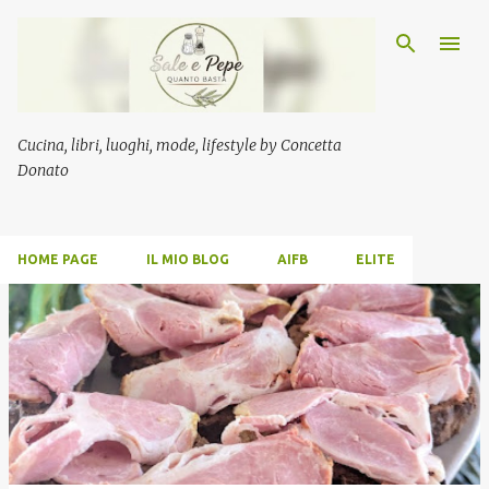
Passa ai contenuti principali
Cucina, libri, luoghi, mode, lifestyle by Concetta
Donato
HOME PAGE
IL MIO BLOG
AIFB
ELITE
P
o
s
t