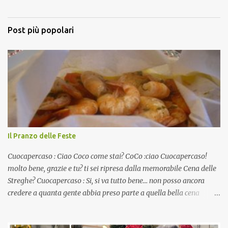
Post più popolari
Il Pranzo delle Feste
Cuocapercaso : Ciao Coco come stai? CoCo :ciao Cuocapercaso!
molto bene, grazie e tu? ti sei ripresa dalla memorabile Cena delle
Streghe? Cuocapercaso : Si, si va tutto bene… non posso ancora
credere a quanta gente abbia preso parte a quella bella cena
virtuale! CoCo : Eh già!! E adesso con le feste che arrivano chissà
che mangiate…a proposito Cuoca cosa prepari domenica per