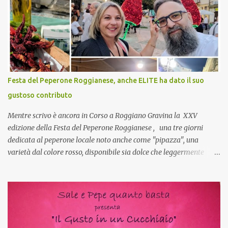
pranzo, racconta un po'! Perchè io avrò ospiti e cerco degli spunti...
Cuocapercaso : A dire il vero domenica prossima non preparo
nulla perché vado al Pranzo Aziendale di fine anno organizzato dai
mie capi! CoCo : Pranzo aziendale? Una bella idea! Cuocapercaso :
si, è un modo per riunirsi tutti a fine anno e tirare le somme…
naturalmente mangiando tutti insieme, con grande convivialità!
CoCo : è naturale il cibo, come sappiamo bene, funziona spesso da
Festa del Peperone Roggianese, anche ELITE ha dato il suo
collante e anche nel lavoro riesce a creare spesso l’ambiente
gustoso contributo
favorevole per molte belle opportunità, non trovi? Cuocapercaso :
Si, concordo! …addirittura si dice...
Mentre scrivo è ancora in Corso a Roggiano Gravina la XXV
edizione della Festa del Peperone Roggianese , una tre giorni
dedicata al peperone locale noto anche come "pipazza", una
varietà dal colore rosso, disponibile sia dolce che leggermente
piccante, inserito dal Ministero delle Politiche Agricole Alimentari
e Forestali nella lista dei Prodotti Agroalimentari Tradizionali
(Pat) della Calabria. Un ingrediente versatile in cucina, utilizzato
fresco o essiccato in ricette della tradizione o in piatti innovativi.
Durante la prima serata dell'evento abbiamo avuto prova della
versatilità di questo ingrediente durante il "2° Concorso