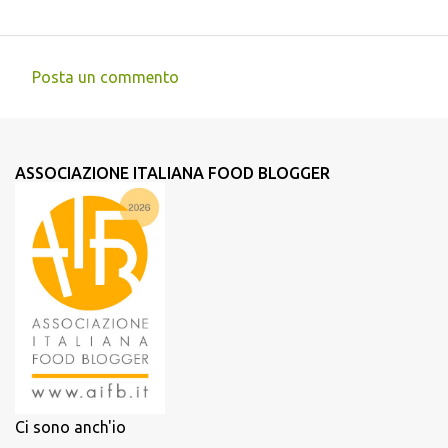
Posta un commento
C
o
m
ASSOCIAZIONE ITALIANA FOOD BLOGGER
m
e
n
t
i
Ci sono anch'io