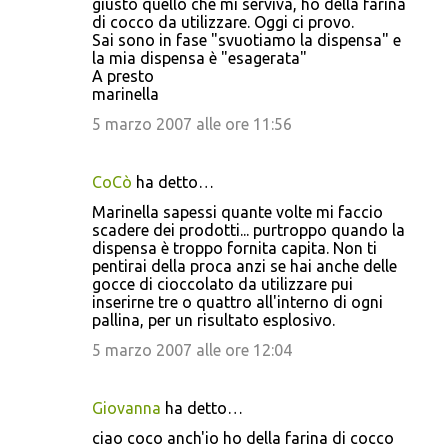
giusto quello che mi serviva, ho della farina
di cocco da utilizzare. Oggi ci provo.
m
Sai sono in fase "svuotiamo la dispensa" e
m
la mia dispensa è "esagerata"
A presto
e
marinella
n
5 marzo 2007 alle ore 11:56
t
i
CoCò
ha detto…
Marinella sapessi quante volte mi faccio
scadere dei prodotti... purtroppo quando la
dispensa è troppo fornita capita. Non ti
pentirai della proca anzi se hai anche delle
gocce di cioccolato da utilizzare pui
inserirne tre o quattro all'interno di ogni
pallina, per un risultato esplosivo.
5 marzo 2007 alle ore 12:04
Giovanna
ha detto…
ciao coco anch'io ho della farina di cocco