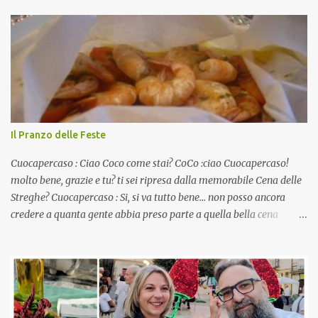
Il Pranzo delle Feste
Cuocapercaso : Ciao Coco come stai? CoCo :ciao Cuocapercaso!
molto bene, grazie e tu? ti sei ripresa dalla memorabile Cena delle
Streghe? Cuocapercaso : Si, si va tutto bene… non posso ancora
credere a quanta gente abbia preso parte a quella bella cena
virtuale! CoCo : Eh già!! E adesso con le feste che arrivano chissà
che mangiate…a proposito Cuoca cosa prepari domenica per
pranzo, racconta un po'! Perchè io avrò ospiti e cerco degli spunti...
Cuocapercaso : A dire il vero domenica prossima non preparo
nulla perché vado al Pranzo Aziendale di fine anno organizzato dai
mie capi! CoCo : Pranzo aziendale? Una bella idea! Cuocapercaso :