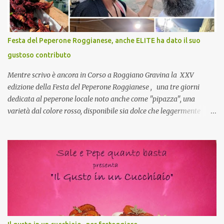
si, è un modo per riunirsi tutti a fine anno e tirare le somme…
naturalmente mangiando tutti insieme, con grande convivialità!
CoCo : è naturale il cibo, come sappiamo bene, funziona spesso da
Festa del Peperone Roggianese, anche ELITE ha dato il suo
collante e anche nel lavoro riesce a creare spesso l’ambiente
gustoso contributo
favorevole per molte belle opportunità, non trovi? Cuocapercaso :
Si, concordo! …addirittura si dice...
Mentre scrivo è ancora in Corso a Roggiano Gravina la XXV
edizione della Festa del Peperone Roggianese , una tre giorni
dedicata al peperone locale noto anche come "pipazza", una
varietà dal colore rosso, disponibile sia dolce che leggermente
piccante, inserito dal Ministero delle Politiche Agricole Alimentari
e Forestali nella lista dei Prodotti Agroalimentari Tradizionali
(Pat) della Calabria. Un ingrediente versatile in cucina, utilizzato
fresco o essiccato in ricette della tradizione o in piatti innovativi.
Durante la prima serata dell'evento abbiamo avuto prova della
versatilità di questo ingrediente durante il "2° Concorso
Gastronomico di piatti a base di peperone Roggianese" ideato da
Gina Santagata , presidente dell'associazione Mongolfiera, che ha
visto coinvolte tante associazioni attive sul territorio che hanno