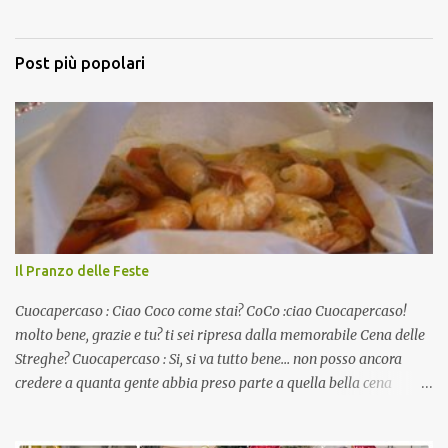
Post più popolari
Il Pranzo delle Feste
Cuocapercaso : Ciao Coco come stai? CoCo :ciao Cuocapercaso!
molto bene, grazie e tu? ti sei ripresa dalla memorabile Cena delle
Streghe? Cuocapercaso : Si, si va tutto bene… non posso ancora
credere a quanta gente abbia preso parte a quella bella cena
virtuale! CoCo : Eh già!! E adesso con le feste che arrivano chissà
che mangiate…a proposito Cuoca cosa prepari domenica per