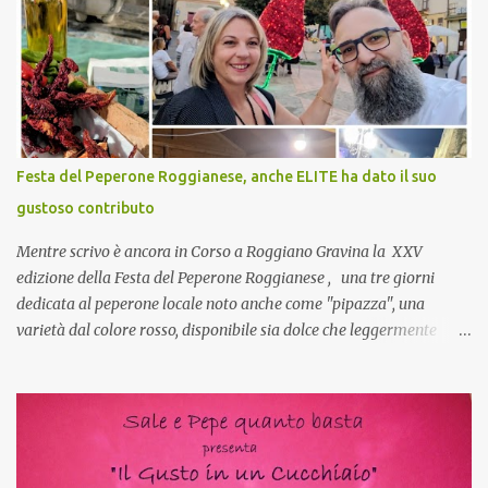
pranzo, racconta un po'! Perchè io avrò ospiti e cerco degli spunti...
Cuocapercaso : A dire il vero domenica prossima non preparo
nulla perché vado al Pranzo Aziendale di fine anno organizzato dai
mie capi! CoCo : Pranzo aziendale? Una bella idea! Cuocapercaso :
si, è un modo per riunirsi tutti a fine anno e tirare le somme…
naturalmente mangiando tutti insieme, con grande convivialità!
CoCo : è naturale il cibo, come sappiamo bene, funziona spesso da
Festa del Peperone Roggianese, anche ELITE ha dato il suo
collante e anche nel lavoro riesce a creare spesso l’ambiente
gustoso contributo
favorevole per molte belle opportunità, non trovi? Cuocapercaso :
Si, concordo! …addirittura si dice...
Mentre scrivo è ancora in Corso a Roggiano Gravina la XXV
edizione della Festa del Peperone Roggianese , una tre giorni
dedicata al peperone locale noto anche come "pipazza", una
varietà dal colore rosso, disponibile sia dolce che leggermente
piccante, inserito dal Ministero delle Politiche Agricole Alimentari
e Forestali nella lista dei Prodotti Agroalimentari Tradizionali
(Pat) della Calabria. Un ingrediente versatile in cucina, utilizzato
fresco o essiccato in ricette della tradizione o in piatti innovativi.
Durante la prima serata dell'evento abbiamo avuto prova della
versatilità di questo ingrediente durante il "2° Concorso