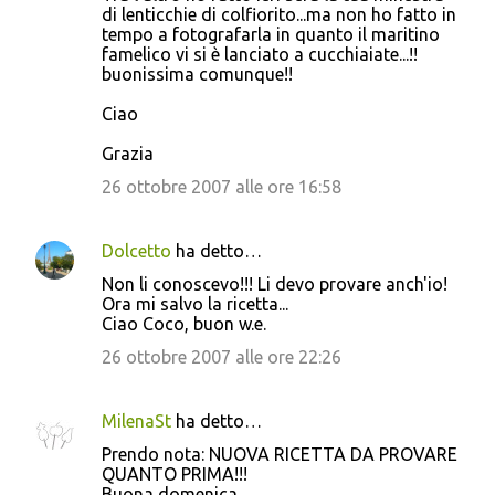
m
di lenticchie di colfiorito...ma non ho fatto in
tempo a fotografarla in quanto il maritino
e
famelico vi si è lanciato a cucchiaiate...!!
n
buonissima comunque!!
t
Ciao
i
Grazia
26 ottobre 2007 alle ore 16:58
Dolcetto
ha detto…
Non li conoscevo!!! Li devo provare anch'io!
Ora mi salvo la ricetta...
Ciao Coco, buon w.e.
26 ottobre 2007 alle ore 22:26
MilenaSt
ha detto…
Prendo nota: NUOVA RICETTA DA PROVARE
QUANTO PRIMA!!!
Buona domenica.