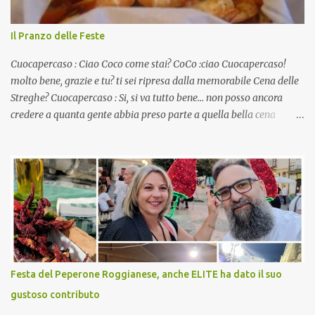
Il Pranzo delle Feste
Cuocapercaso : Ciao Coco come stai? CoCo :ciao Cuocapercaso!
molto bene, grazie e tu? ti sei ripresa dalla memorabile Cena delle
Streghe? Cuocapercaso : Si, si va tutto bene… non posso ancora
credere a quanta gente abbia preso parte a quella bella cena
virtuale! CoCo : Eh già!! E adesso con le feste che arrivano chissà
che mangiate…a proposito Cuoca cosa prepari domenica per
pranzo, racconta un po'! Perchè io avrò ospiti e cerco degli spunti...
Cuocapercaso : A dire il vero domenica prossima non preparo
nulla perché vado al Pranzo Aziendale di fine anno organizzato dai
mie capi! CoCo : Pranzo aziendale? Una bella idea! Cuocapercaso :
si, è un modo per riunirsi tutti a fine anno e tirare le somme…
naturalmente mangiando tutti insieme, con grande convivialità!
CoCo : è naturale il cibo, come sappiamo bene, funziona spesso da
Festa del Peperone Roggianese, anche ELITE ha dato il suo
collante e anche nel lavoro riesce a creare spesso l’ambiente
gustoso contributo
favorevole per molte belle opportunità, non trovi? Cuocapercaso :