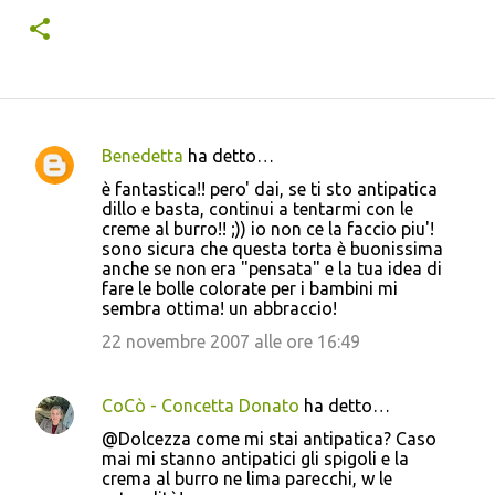
Benedetta
ha detto…
C
è fantastica!! pero' dai, se ti sto antipatica
o
dillo e basta, continui a tentarmi con le
creme al burro!! ;)) io non ce la faccio piu'!
m
sono sicura che questa torta è buonissima
m
anche se non era "pensata" e la tua idea di
fare le bolle colorate per i bambini mi
e
sembra ottima! un abbraccio!
n
22 novembre 2007 alle ore 16:49
t
i
CoCò - Concetta Donato
ha detto…
@Dolcezza come mi stai antipatica? Caso
mai mi stanno antipatici gli spigoli e la
crema al burro ne lima parecchi, w le