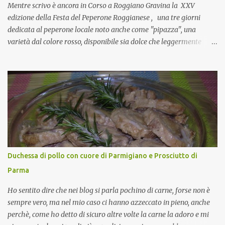
Si, concordo! …addirittura si dice...
Mentre scrivo è ancora in Corso a Roggiano Gravina la XXV
edizione della Festa del Peperone Roggianese , una tre giorni
dedicata al peperone locale noto anche come "pipazza", una
varietà dal colore rosso, disponibile sia dolce che leggermente
piccante, inserito dal Ministero delle Politiche Agricole Alimentari
e Forestali nella lista dei Prodotti Agroalimentari Tradizionali
(Pat) della Calabria. Un ingrediente versatile in cucina, utilizzato
fresco o essiccato in ricette della tradizione o in piatti innovativi.
Durante la prima serata dell'evento abbiamo avuto prova della
versatilità di questo ingrediente durante il "2° Concorso
Gastronomico di piatti a base di peperone Roggianese" ideato da
Gina Santagata , presidente dell'associazione Mongolfiera, che ha
visto coinvolte tante associazioni attive sul territorio che hanno
Duchessa di pollo con cuore di Parmigiano e Prosciutto di
voluto partecipare presentando un loro piatto a base di peperone.
Parma
Da giurata del concorso insieme agli chef Francesco Luci e ...
Ho sentito dire che nei blog si parla pochino di carne, forse non è
sempre vero, ma nel mio caso ci hanno azzeccato in pieno, anche
perchè, come ho detto di sicuro altre volte la carne la adoro e mi