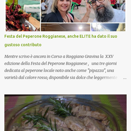
nulla perché vado al Pranzo Aziendale di fine anno organizzato dai
mie capi! CoCo : Pranzo aziendale? Una bella idea! Cuocapercaso :
si, è un modo per riunirsi tutti a fine anno e tirare le somme…
naturalmente mangiando tutti insieme, con grande convivialità!
CoCo : è naturale il cibo, come sappiamo bene, funziona spesso da
Festa del Peperone Roggianese, anche ELITE ha dato il suo
collante e anche nel lavoro riesce a creare spesso l’ambiente
gustoso contributo
favorevole per molte belle opportunità, non trovi? Cuocapercaso :
Si, concordo! …addirittura si dice...
Mentre scrivo è ancora in Corso a Roggiano Gravina la XXV
edizione della Festa del Peperone Roggianese , una tre giorni
dedicata al peperone locale noto anche come "pipazza", una
varietà dal colore rosso, disponibile sia dolce che leggermente
piccante, inserito dal Ministero delle Politiche Agricole Alimentari
e Forestali nella lista dei Prodotti Agroalimentari Tradizionali
(Pat) della Calabria. Un ingrediente versatile in cucina, utilizzato
fresco o essiccato in ricette della tradizione o in piatti innovativi.
Durante la prima serata dell'evento abbiamo avuto prova della
versatilità di questo ingrediente durante il "2° Concorso
Gastronomico di piatti a base di peperone Roggianese" ideato da