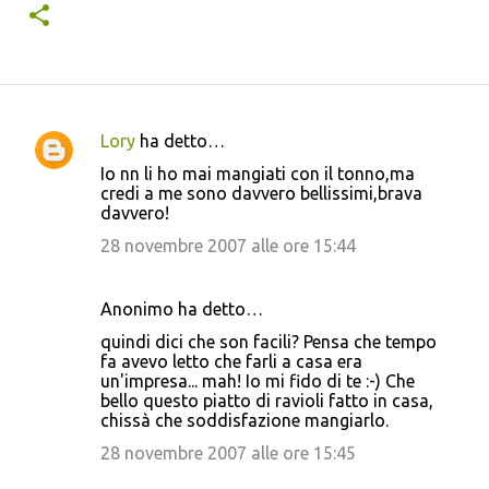
Lory
ha detto…
C
Io nn li ho mai mangiati con il tonno,ma
o
credi a me sono davvero bellissimi,brava
davvero!
m
m
28 novembre 2007 alle ore 15:44
e
n
Anonimo ha detto…
t
quindi dici che son facili? Pensa che tempo
fa avevo letto che farli a casa era
i
un'impresa... mah! Io mi fido di te :-) Che
bello questo piatto di ravioli fatto in casa,
chissà che soddisfazione mangiarlo.
28 novembre 2007 alle ore 15:45