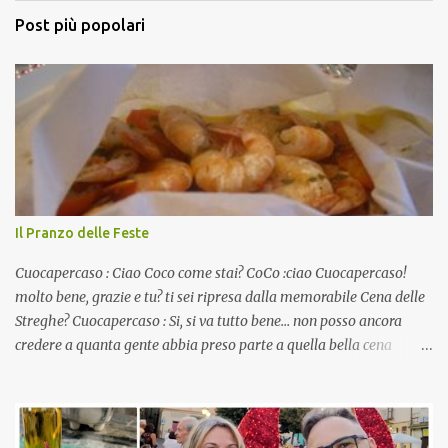
Post più popolari
Il Pranzo delle Feste
Cuocapercaso : Ciao Coco come stai? CoCo :ciao Cuocapercaso!
molto bene, grazie e tu? ti sei ripresa dalla memorabile Cena delle
Streghe? Cuocapercaso : Si, si va tutto bene… non posso ancora
credere a quanta gente abbia preso parte a quella bella cena
virtuale! CoCo : Eh già!! E adesso con le feste che arrivano chissà
che mangiate…a proposito Cuoca cosa prepari domenica per
pranzo, racconta un po'! Perchè io avrò ospiti e cerco degli spunti...
Cuocapercaso : A dire il vero domenica prossima non preparo