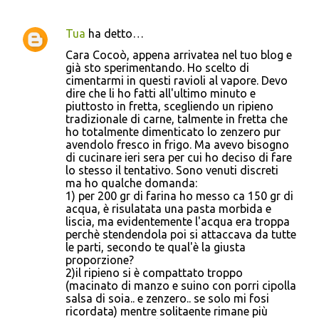
Tua
ha detto…
Cara Cocoò, appena arrivatea nel tuo blog e
già sto sperimentando. Ho scelto di
cimentarmi in questi ravioli al vapore. Devo
dire che li ho fatti all'ultimo minuto e
piuttosto in fretta, scegliendo un ripieno
tradizionale di carne, talmente in fretta che
ho totalmente dimenticato lo zenzero pur
avendolo fresco in frigo. Ma avevo bisogno
di cucinare ieri sera per cui ho deciso di fare
lo stesso il tentativo. Sono venuti discreti
ma ho qualche domanda:
1) per 200 gr di farina ho messo ca 150 gr di
acqua, è risulatata una pasta morbida e
liscia, ma evidentemente l'acqua era troppa
perchè stendendola poi si attaccava da tutte
le parti, secondo te qual'è la giusta
proporzione?
2)il ripieno si è compattato troppo
(macinato di manzo e suino con porri cipolla
salsa di soia.. e zenzero.. se solo mi fosi
ricordata) mentre solitaente rimane più