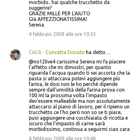
morbido.. hai qualche trucchetto da
suggerire?
GRAZIE MILLE PER L'AIUTO
GIà AFFEZZIONATISSIMA!
Serena
4 febbraio 2009 alle ore 10:33
CoCò - Concetta Donato
ha detto…
@no12live4 carissima Serena mi fa piacere
l'affetto che mi dimostri, per quanto
riguarda l'acqua quando ti sei accorta che la
pasta si attaccava potevi aggiungere più
farina, le dosi non le ho perchè dipende
sempre dall'umidità della farina prova con
100 ml la prossima volta l'impasto
dev'essere malleabile ma non assolutamente
attaccarsi al piano di lavoro, per il ripieno un
trucchetto ce l'ho però non so se ti piace,
puoi aggiungere una cucchiaiata di ricotta e
sicuro che l'impasto di carne sarà
morbidissimo, continua a seguirmi ciao cara
4 febbraio 2009 alle ore 10:48