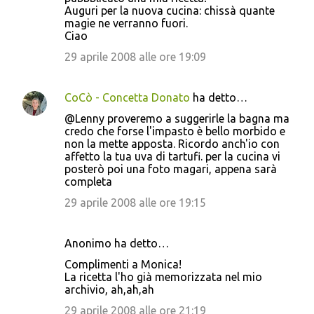
e
Auguri per la nuova cucina: chissà quante
n
magie ne verranno fuori.
Ciao
t
29 aprile 2008 alle ore 19:09
i
CoCò - Concetta Donato
ha detto…
@Lenny proveremo a suggerirle la bagna ma
credo che forse l'impasto è bello morbido e
non la mette apposta. Ricordo anch'io con
affetto la tua uva di tartufi. per la cucina vi
posterò poi una foto magari, appena sarà
completa
29 aprile 2008 alle ore 19:15
Anonimo ha detto…
Complimenti a Monica!
La ricetta l'ho già memorizzata nel mio
archivio, ah,ah,ah
29 aprile 2008 alle ore 21:19