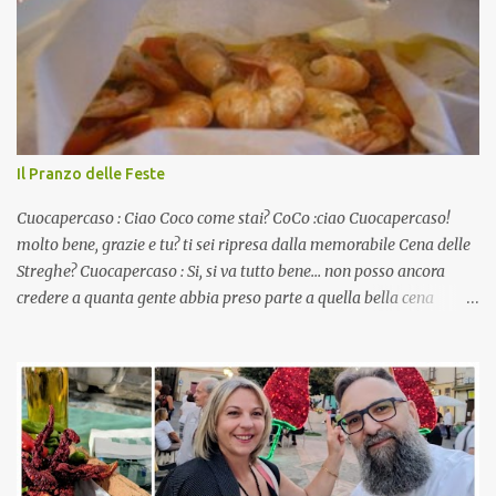
Il Pranzo delle Feste
Cuocapercaso : Ciao Coco come stai? CoCo :ciao Cuocapercaso!
molto bene, grazie e tu? ti sei ripresa dalla memorabile Cena delle
Streghe? Cuocapercaso : Si, si va tutto bene… non posso ancora
credere a quanta gente abbia preso parte a quella bella cena
virtuale! CoCo : Eh già!! E adesso con le feste che arrivano chissà
che mangiate…a proposito Cuoca cosa prepari domenica per
pranzo, racconta un po'! Perchè io avrò ospiti e cerco degli spunti...
Cuocapercaso : A dire il vero domenica prossima non preparo
nulla perché vado al Pranzo Aziendale di fine anno organizzato dai
mie capi! CoCo : Pranzo aziendale? Una bella idea! Cuocapercaso :
si, è un modo per riunirsi tutti a fine anno e tirare le somme…