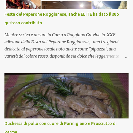
naturalmente mangiando tutti insieme, con grande convivialità!
CoCo : è naturale il cibo, come sappiamo bene, funziona spesso da
Festa del Peperone Roggianese, anche ELITE ha dato il suo
collante e anche nel lavoro riesce a creare spesso l’ambiente
gustoso contributo
favorevole per molte belle opportunità, non trovi? Cuocapercaso :
Si, concordo! …addirittura si dice...
Mentre scrivo è ancora in Corso a Roggiano Gravina la XXV
edizione della Festa del Peperone Roggianese , una tre giorni
dedicata al peperone locale noto anche come "pipazza", una
varietà dal colore rosso, disponibile sia dolce che leggermente
piccante, inserito dal Ministero delle Politiche Agricole Alimentari
e Forestali nella lista dei Prodotti Agroalimentari Tradizionali
(Pat) della Calabria. Un ingrediente versatile in cucina, utilizzato
fresco o essiccato in ricette della tradizione o in piatti innovativi.
Durante la prima serata dell'evento abbiamo avuto prova della
versatilità di questo ingrediente durante il "2° Concorso
Gastronomico di piatti a base di peperone Roggianese" ideato da
Gina Santagata , presidente dell'associazione Mongolfiera, che ha
visto coinvolte tante associazioni attive sul territorio che hanno
Duchessa di pollo con cuore di Parmigiano e Prosciutto di
voluto partecipare presentando un loro piatto a base di peperone.
Parma