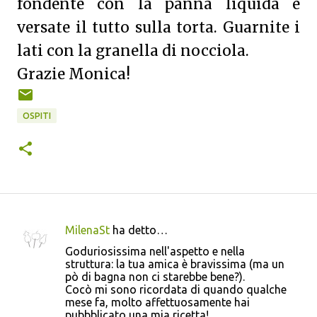
fondente con la panna liquida e
versate il tutto sulla torta. Guarnite i
lati con la granella di nocciola.
Grazie Monica!
OSPITI
MilenaSt
ha detto…
C
Goduriosissima nell'aspetto e nella
o
struttura: la tua amica è bravissima (ma un
pò di bagna non ci starebbe bene?).
m
Cocò mi sono ricordata di quando qualche
m
mese fa, molto affettuosamente hai
pubbblicato una mia ricetta!