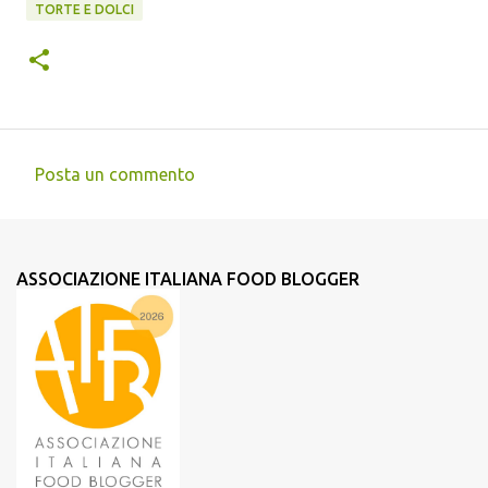
TORTE E DOLCI
Posta un commento
C
o
m
ASSOCIAZIONE ITALIANA FOOD BLOGGER
m
e
n
t
i