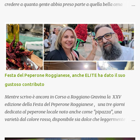
credere a quanta gente abbia preso parte a quella bella cena
virtuale! CoCo : Eh già!! E adesso con le feste che arrivano chissà
che mangiate…a proposito Cuoca cosa prepari domenica per
pranzo, racconta un po'! Perchè io avrò ospiti e cerco degli spunti...
Cuocapercaso : A dire il vero domenica prossima non preparo
nulla perché vado al Pranzo Aziendale di fine anno organizzato dai
mie capi! CoCo : Pranzo aziendale? Una bella idea! Cuocapercaso :
si, è un modo per riunirsi tutti a fine anno e tirare le somme…
naturalmente mangiando tutti insieme, con grande convivialità!
CoCo : è naturale il cibo, come sappiamo bene, funziona spesso da
Festa del Peperone Roggianese, anche ELITE ha dato il suo
collante e anche nel lavoro riesce a creare spesso l’ambiente
gustoso contributo
favorevole per molte belle opportunità, non trovi? Cuocapercaso :
Si, concordo! …addirittura si dice...
Mentre scrivo è ancora in Corso a Roggiano Gravina la XXV
edizione della Festa del Peperone Roggianese , una tre giorni
dedicata al peperone locale noto anche come "pipazza", una
varietà dal colore rosso, disponibile sia dolce che leggermente
piccante, inserito dal Ministero delle Politiche Agricole Alimentari
e Forestali nella lista dei Prodotti Agroalimentari Tradizionali