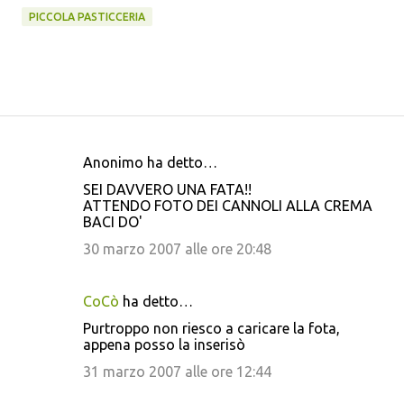
PICCOLA PASTICCERIA
Anonimo ha detto…
C
SEI DAVVERO UNA FATA!!
o
ATTENDO FOTO DEI CANNOLI ALLA CREMA
BACI DO'
m
m
30 marzo 2007 alle ore 20:48
e
n
CoCò
ha detto…
t
Purtroppo non riesco a caricare la fota,
appena posso la inserisò
i
31 marzo 2007 alle ore 12:44