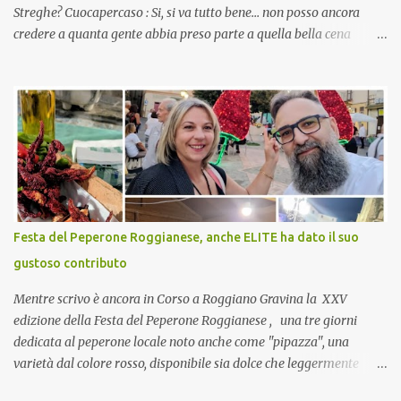
Streghe? Cuocapercaso : Si, si va tutto bene… non posso ancora
credere a quanta gente abbia preso parte a quella bella cena
virtuale! CoCo : Eh già!! E adesso con le feste che arrivano chissà
che mangiate…a proposito Cuoca cosa prepari domenica per
pranzo, racconta un po'! Perchè io avrò ospiti e cerco degli spunti...
Cuocapercaso : A dire il vero domenica prossima non preparo
nulla perché vado al Pranzo Aziendale di fine anno organizzato dai
mie capi! CoCo : Pranzo aziendale? Una bella idea! Cuocapercaso :
si, è un modo per riunirsi tutti a fine anno e tirare le somme…
naturalmente mangiando tutti insieme, con grande convivialità!
CoCo : è naturale il cibo, come sappiamo bene, funziona spesso da
Festa del Peperone Roggianese, anche ELITE ha dato il suo
collante e anche nel lavoro riesce a creare spesso l’ambiente
gustoso contributo
favorevole per molte belle opportunità, non trovi? Cuocapercaso :
Si, concordo! …addirittura si dice...
Mentre scrivo è ancora in Corso a Roggiano Gravina la XXV
edizione della Festa del Peperone Roggianese , una tre giorni
dedicata al peperone locale noto anche come "pipazza", una
varietà dal colore rosso, disponibile sia dolce che leggermente
piccante, inserito dal Ministero delle Politiche Agricole Alimentari