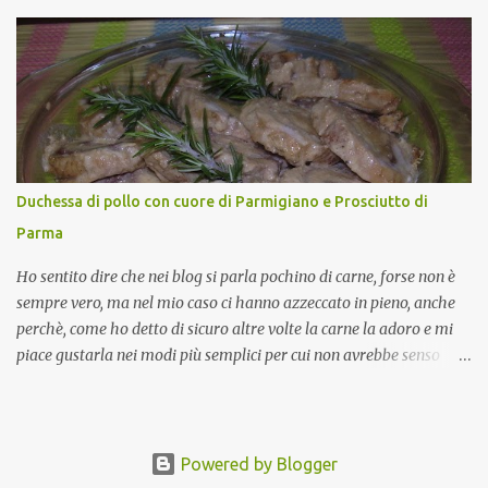
e Forestali nella lista dei Prodotti Agroalimentari Tradizionali
(Pat) della Calabria. Un ingrediente versatile in cucina, utilizzato
fresco o essiccato in ricette della tradizione o in piatti innovativi.
Durante la prima serata dell'evento abbiamo avuto prova della
versatilità di questo ingrediente durante il "2° Concorso
Gastronomico di piatti a base di peperone Roggianese" ideato da
Gina Santagata , presidente dell'associazione Mongolfiera, che ha
visto coinvolte tante associazioni attive sul territorio che hanno
Duchessa di pollo con cuore di Parmigiano e Prosciutto di
voluto partecipare presentando un loro piatto a base di peperone.
Parma
Da giurata del concorso insieme agli chef Francesco Luci e ...
Ho sentito dire che nei blog si parla pochino di carne, forse non è
sempre vero, ma nel mio caso ci hanno azzeccato in pieno, anche
perchè, come ho detto di sicuro altre volte la carne la adoro e mi
piace gustarla nei modi più semplici per cui non avrebbe senso
inserirne la ricetta nel blog. La ricetta di oggi è, invece, un caso di
quelli in cui oltre al gusto possiamo avere una bella presentazione.
La carne utilizzata è il classico (a volte stopposo ma non preparato
così) petto di pollo. Di recente l'ho servita in un pranzo che poteva
Powered by Blogger
avere come tema l'Emilia-Romagna e senza volerlo vi dico, dato