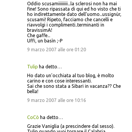
t
Oddio scusamiiiiiiii...la sclerosi non ha mai
fine! Sono ripassata di qui ed ho visto che ti
i
ho indirettamente dato dell'uomo...ussignùr,
scusami! Ripeto, facciamo che cancelli e
riavvolgi i complimenti..terminanti in
bravissimA!
Che gaffe...
Uffi, un basìn ;-P
9 marzo 2007 alle ore 01:20
Tulip
ha detto…
Ho dato un'occhiata al tuo blog, è molto
carino e con cose interessanti.
Sai che sono stata a Sibari in vacanza?? Che
bella!
9 marzo 2007 alle ore 10:16
CoCò
ha detto…
Grazie Vaniglia (a prescindere dal sesso).
Tulip quando vuoi tornare il Calabria