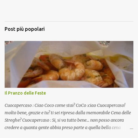
Post più popolari
Il Pranzo delle Feste
Cuocapercaso : Ciao Coco come stai? CoCo :ciao Cuocapercaso!
molto bene, grazie e tu? ti sei ripresa dalla memorabile Cena delle
Streghe? Cuocapercaso : Si, si va tutto bene… non posso ancora
credere a quanta gente abbia preso parte a quella bella cena
virtuale! CoCo : Eh già!! E adesso con le feste che arrivano chissà