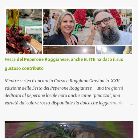
che mangiate…a proposito Cuoca cosa prepari domenica per
pranzo, racconta un po'! Perchè io avrò ospiti e cerco degli spunti...
Cuocapercaso : A dire il vero domenica prossima non preparo
nulla perché vado al Pranzo Aziendale di fine anno organizzato dai
mie capi! CoCo : Pranzo aziendale? Una bella idea! Cuocapercaso :
si, è un modo per riunirsi tutti a fine anno e tirare le somme…
naturalmente mangiando tutti insieme, con grande convivialità!
CoCo : è naturale il cibo, come sappiamo bene, funziona spesso da
Festa del Peperone Roggianese, anche ELITE ha dato il suo
collante e anche nel lavoro riesce a creare spesso l’ambiente
gustoso contributo
favorevole per molte belle opportunità, non trovi? Cuocapercaso :
Si, concordo! …addirittura si dice...
Mentre scrivo è ancora in Corso a Roggiano Gravina la XXV
edizione della Festa del Peperone Roggianese , una tre giorni
dedicata al peperone locale noto anche come "pipazza", una
varietà dal colore rosso, disponibile sia dolce che leggermente
piccante, inserito dal Ministero delle Politiche Agricole Alimentari
e Forestali nella lista dei Prodotti Agroalimentari Tradizionali
(Pat) della Calabria. Un ingrediente versatile in cucina, utilizzato
fresco o essiccato in ricette della tradizione o in piatti innovativi.