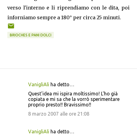
verso l'interno e li riprendiamo con le dita, poi
inforniamo sempre a 180° per circa 25 minuti.
BRIOCHES E PANI DOLCI
VanigliAli
ha detto…
C
Quest'idea mi ispira moltissimo! L'ho già
o
copiata e mi sa che la vorrò sperimentare
proprio presto!! Bravissimo!!
m
m
8 marzo 2007 alle ore 21:08
e
n
VanigliAli
ha detto…