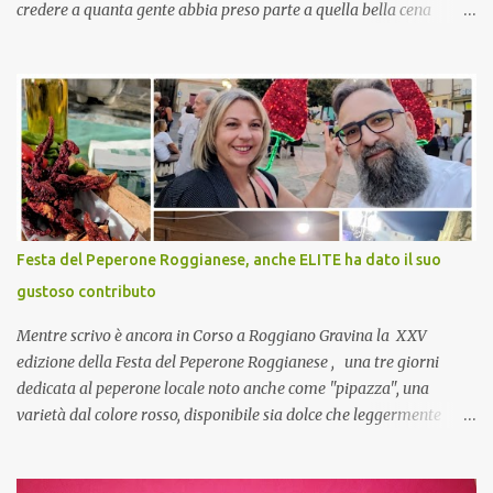
credere a quanta gente abbia preso parte a quella bella cena
virtuale! CoCo : Eh già!! E adesso con le feste che arrivano chissà
che mangiate…a proposito Cuoca cosa prepari domenica per
pranzo, racconta un po'! Perchè io avrò ospiti e cerco degli spunti...
Cuocapercaso : A dire il vero domenica prossima non preparo
nulla perché vado al Pranzo Aziendale di fine anno organizzato dai
mie capi! CoCo : Pranzo aziendale? Una bella idea! Cuocapercaso :
si, è un modo per riunirsi tutti a fine anno e tirare le somme…
naturalmente mangiando tutti insieme, con grande convivialità!
CoCo : è naturale il cibo, come sappiamo bene, funziona spesso da
Festa del Peperone Roggianese, anche ELITE ha dato il suo
collante e anche nel lavoro riesce a creare spesso l’ambiente
gustoso contributo
favorevole per molte belle opportunità, non trovi? Cuocapercaso :
Si, concordo! …addirittura si dice...
Mentre scrivo è ancora in Corso a Roggiano Gravina la XXV
edizione della Festa del Peperone Roggianese , una tre giorni
dedicata al peperone locale noto anche come "pipazza", una
varietà dal colore rosso, disponibile sia dolce che leggermente
piccante, inserito dal Ministero delle Politiche Agricole Alimentari
e Forestali nella lista dei Prodotti Agroalimentari Tradizionali