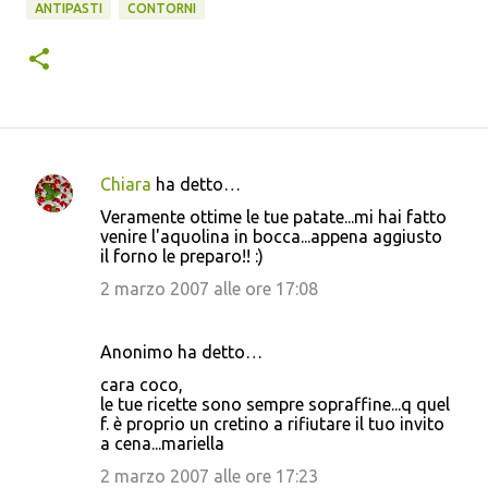
ANTIPASTI
CONTORNI
Chiara
ha detto…
C
Veramente ottime le tue patate...mi hai fatto
o
venire l'aquolina in bocca...appena aggiusto
il forno le preparo!! :)
m
m
2 marzo 2007 alle ore 17:08
e
n
Anonimo ha detto…
t
cara coco,
le tue ricette sono sempre sopraffine...q quel
i
f. è proprio un cretino a rifiutare il tuo invito
a cena...mariella
2 marzo 2007 alle ore 17:23