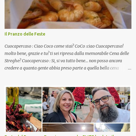
Il Pranzo delle Feste
Cuocapercaso : Ciao Coco come stai? CoCo :ciao Cuocapercaso!
molto bene, grazie e tu? ti sei ripresa dalla memorabile Cena delle
Streghe? Cuocapercaso : Si, si va tutto bene… non posso ancora
credere a quanta gente abbia preso parte a quella bella cena
virtuale! CoCo : Eh già!! E adesso con le feste che arrivano chissà
che mangiate…a proposito Cuoca cosa prepari domenica per
pranzo, racconta un po'! Perchè io avrò ospiti e cerco degli spunti...
Cuocapercaso : A dire il vero domenica prossima non preparo
nulla perché vado al Pranzo Aziendale di fine anno organizzato dai
mie capi! CoCo : Pranzo aziendale? Una bella idea! Cuocapercaso :
si, è un modo per riunirsi tutti a fine anno e tirare le somme…
naturalmente mangiando tutti insieme, con grande convivialità!
CoCo : è naturale il cibo, come sappiamo bene, funziona spesso da