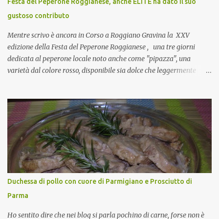
Festa del Peperone Roggianese, anche ELITE ha dato il suo
collante e anche nel lavoro riesce a creare spesso l’ambiente
gustoso contributo
favorevole per molte belle opportunità, non trovi? Cuocapercaso :
Si, concordo! …addirittura si dice...
Mentre scrivo è ancora in Corso a Roggiano Gravina la XXV
edizione della Festa del Peperone Roggianese , una tre giorni
dedicata al peperone locale noto anche come "pipazza", una
varietà dal colore rosso, disponibile sia dolce che leggermente
piccante, inserito dal Ministero delle Politiche Agricole Alimentari
e Forestali nella lista dei Prodotti Agroalimentari Tradizionali
(Pat) della Calabria. Un ingrediente versatile in cucina, utilizzato
fresco o essiccato in ricette della tradizione o in piatti innovativi.
Durante la prima serata dell'evento abbiamo avuto prova della
versatilità di questo ingrediente durante il "2° Concorso
Gastronomico di piatti a base di peperone Roggianese" ideato da
Gina Santagata , presidente dell'associazione Mongolfiera, che ha
visto coinvolte tante associazioni attive sul territorio che hanno
Duchessa di pollo con cuore di Parmigiano e Prosciutto di
voluto partecipare presentando un loro piatto a base di peperone.
Parma
Da giurata del concorso insieme agli chef Francesco Luci e ...
Ho sentito dire che nei blog si parla pochino di carne, forse non è