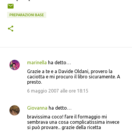
PREPARAZIONI BASE
marinella
ha detto…
C
Grazie a te e a Davide Oldani, provero la
o
caciotta e mi procuro il libro sicuramente. A
presto.
m
m
6 maggio 2007 alle ore 18:15
e
n
Giovanna
ha detto…
t
bravissima coco! fare il formaggio mi
sembrava una cosa complicatissima invece
i
si può provare... grazie della ricetta