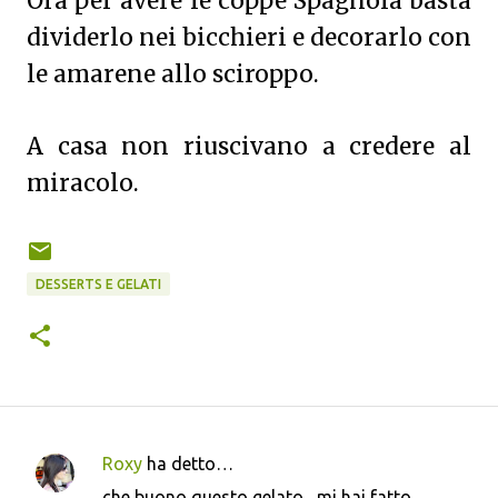
Ora per avere le coppe Spagnola basta
dividerlo nei bicchieri e decorarlo con
le amarene allo sciroppo.
A casa non riuscivano a credere al
miracolo.
DESSERTS E GELATI
Roxy
ha detto…
C
che buono questo gelato....mi hai fatto