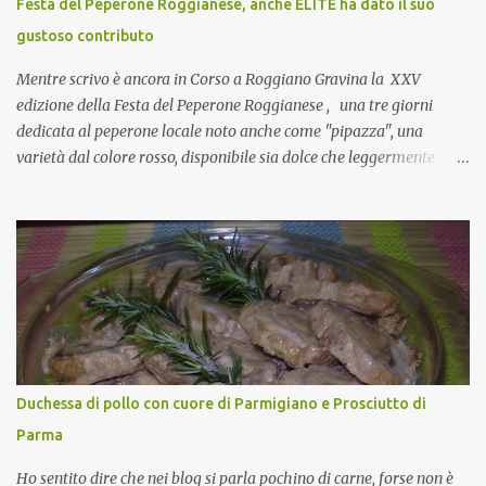
Festa del Peperone Roggianese, anche ELITE ha dato il suo
collante e anche nel lavoro riesce a creare spesso l’ambiente
gustoso contributo
favorevole per molte belle opportunità, non trovi? Cuocapercaso :
Si, concordo! …addirittura si dice...
Mentre scrivo è ancora in Corso a Roggiano Gravina la XXV
edizione della Festa del Peperone Roggianese , una tre giorni
dedicata al peperone locale noto anche come "pipazza", una
varietà dal colore rosso, disponibile sia dolce che leggermente
piccante, inserito dal Ministero delle Politiche Agricole Alimentari
e Forestali nella lista dei Prodotti Agroalimentari Tradizionali
(Pat) della Calabria. Un ingrediente versatile in cucina, utilizzato
fresco o essiccato in ricette della tradizione o in piatti innovativi.
Durante la prima serata dell'evento abbiamo avuto prova della
versatilità di questo ingrediente durante il "2° Concorso
Gastronomico di piatti a base di peperone Roggianese" ideato da
Gina Santagata , presidente dell'associazione Mongolfiera, che ha
visto coinvolte tante associazioni attive sul territorio che hanno
Duchessa di pollo con cuore di Parmigiano e Prosciutto di
voluto partecipare presentando un loro piatto a base di peperone.
Parma
Da giurata del concorso insieme agli chef Francesco Luci e ...
Ho sentito dire che nei blog si parla pochino di carne, forse non è