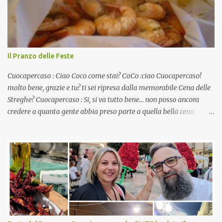
Il Pranzo delle Feste
Cuocapercaso : Ciao Coco come stai? CoCo :ciao Cuocapercaso!
molto bene, grazie e tu? ti sei ripresa dalla memorabile Cena delle
Streghe? Cuocapercaso : Si, si va tutto bene… non posso ancora
credere a quanta gente abbia preso parte a quella bella cena
virtuale! CoCo : Eh già!! E adesso con le feste che arrivano chissà
che mangiate…a proposito Cuoca cosa prepari domenica per
pranzo, racconta un po'! Perchè io avrò ospiti e cerco degli spunti...
Cuocapercaso : A dire il vero domenica prossima non preparo
nulla perché vado al Pranzo Aziendale di fine anno organizzato dai
mie capi! CoCo : Pranzo aziendale? Una bella idea! Cuocapercaso :
si, è un modo per riunirsi tutti a fine anno e tirare le somme…
naturalmente mangiando tutti insieme, con grande convivialità!
CoCo : è naturale il cibo, come sappiamo bene, funziona spesso da