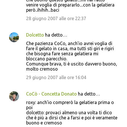
o
venire voglia di prepararlo....con la gelatiera
però..ihihih...baci
m
m
28 giugno 2007 alle ore 22:37
e
n
Dolcetto
ha detto…
t
Che pazienza CoCo, anch'io avrei voglia di
fare il gelato in casa, ma tutti sti giri e rigiri
i
che bisogna fare senza gelatiera mi
bloccano parecchio.
Comunque brava, ti è uscito davvero buono,
molto cremoso
29 giugno 2007 alle ore 16:04
CoCò - Concetta Donato
ha detto…
roxy: anch'io comprerò la gelatiera prima o
poi
dolcetto: provaci almeno una volta ti dico
che è più a dirsi che a farsi e poi è veramente
buono e cremoso