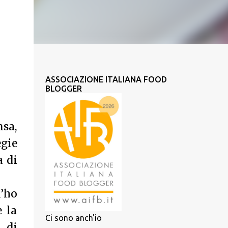
ASSOCIAZIONE ITALIANA FOOD
BLOGGER
sa,
gie
a di
l’ho
e la
Ci sono anch'io
 di