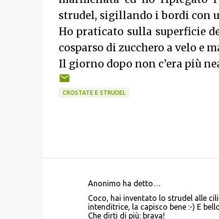
strudel, sigillando i bordi con 
Ho praticato sulla superficie d
cosparso di zucchero a velo e m
Il giorno dopo non c’era più n
CROSTATE E STRUDEL
Anonimo ha detto…
C
Coco, hai inventato lo strudel alle
o
intenditrice, la capisco bene :-) E bel
Che dirti di più: brava!
m