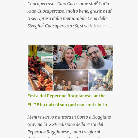
Cuocapercaso : Ciao Coco come stai? CoCo
:ciao Cuocapercaso! molto bene, grazie e tu?
ti sei ripresa dalla memorabile Cena delle
Streghe? Cuocapercaso : Si, si va tutto bene…
non posso ancora credere a quanta gente
abbia preso parte a quella bella cena
virtuale! CoCo : Eh già!! E adesso con le feste
che arrivano chissà che mangiate…a
proposito Cuoca cosa prepari domenica per
pranzo, racconta un po'! Perchè io avrò ospiti
e cerco degli spunti... Cuocapercaso : A dire il
vero domenica prossima non preparo nulla
perché vado al Pranzo Aziendale di fine
Festa del Peperone Roggianese, anche
anno organizzato dai mie capi! CoCo :
ELITE ha dato il suo gustoso contributo
Pranzo aziendale? Una bella idea!
Cuocapercaso : si, è un modo per riunirsi
Mentre scrivo è ancora in Corso a Roggiano
tutti a fine anno e tirare le somme…
Gravina la XXV edizione della Festa del
naturalmente mangiando tutti insieme, con
Peperone Roggianese , una tre giorni
grande convivialità! CoCo : è naturale il cibo,