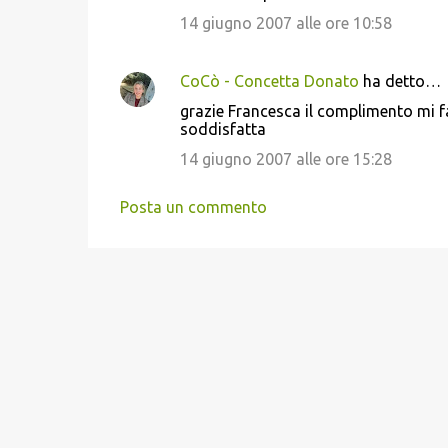
m
14 giugno 2007 alle ore 10:58
e
n
CoCò - Concetta Donato
ha detto…
t
grazie Francesca il complimento mi f
soddisfatta
i
14 giugno 2007 alle ore 15:28
Posta un commento