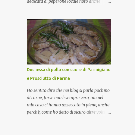
dedicata al peperone locale noto anche
come sappiamo bene, funziona spesso da
come "pipazza", una varietà dal colore rosso,
collante e anche nel lavoro riesce a creare
disponibile sia dolce che leggermente
spesso l’ambiente favorevole per molte belle
piccante, inserito dal Ministero delle
opportunità, non trovi? Cuocapercaso : Si,
Politiche Agricole Alimentari e Forestali
concordo! …addirittura si dice...
nella lista dei Prodotti Agroalimentari
Tradizionali (Pat) della Calabria. Un
ingrediente versatile in cucina, utilizzato
fresco o essiccato in ricette della tradizione o
in piatti innovativi. Durante la prima serata
Duchessa di pollo con cuore di Parmigiano
dell'evento abbiamo avuto prova della
e Prosciutto di Parma
versatilità di questo ingrediente durante il
"2° Concorso Gastronomico di piatti a base
Ho sentito dire che nei blog si parla pochino
di peperone Roggianese" ideato da Gina
di carne, forse non è sempre vero, ma nel
Santagata , presidente
mio caso ci hanno azzeccato in pieno, anche
dell'associazione Mongolfiera, che ha visto
perchè, come ho detto di sicuro altre volte la
coinvolte tante associazioni attive sul
carne la adoro e mi piace gustarla nei modi
territorio che hanno voluto partecipare
più semplici per cui non avrebbe senso
presentando un loro piatto a base di
inserirne la ricetta nel blog. La ricetta di oggi