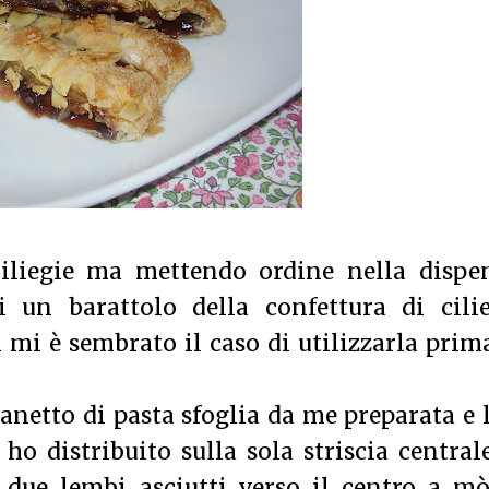
iliegie ma mettendo ordine nella dispen
i un barattolo della confettura di cilie
 mi è sembrato il caso di utilizzarla prim
panetto di pasta sfoglia da me preparata e 
ho distribuito sulla sola striscia central
 due lembi asciutti verso il centro a mò