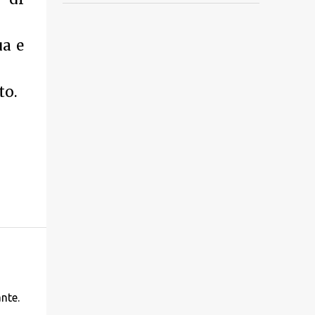
ua e
to.
ante.