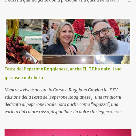
credere a quanta gente abbia preso parte a quella bella cena
virtuale! CoCo : Eh già!! E adesso con le feste che arrivano chissà
che mangiate…a proposito Cuoca cosa prepari domenica per
pranzo, racconta un po'! Perchè io avrò ospiti e cerco degli spunti...
Cuocapercaso : A dire il vero domenica prossima non preparo
nulla perché vado al Pranzo Aziendale di fine anno organizzato dai
mie capi! CoCo : Pranzo aziendale? Una bella idea! Cuocapercaso :
si, è un modo per riunirsi tutti a fine anno e tirare le somme…
naturalmente mangiando tutti insieme, con grande convivialità!
CoCo : è naturale il cibo, come sappiamo bene, funziona spesso da
Festa del Peperone Roggianese, anche ELITE ha dato il suo
collante e anche nel lavoro riesce a creare spesso l’ambiente
gustoso contributo
favorevole per molte belle opportunità, non trovi? Cuocapercaso :
Si, concordo! …addirittura si dice...
Mentre scrivo è ancora in Corso a Roggiano Gravina la XXV
edizione della Festa del Peperone Roggianese , una tre giorni
dedicata al peperone locale noto anche come "pipazza", una
varietà dal colore rosso, disponibile sia dolce che leggermente
piccante, inserito dal Ministero delle Politiche Agricole Alimentari
e Forestali nella lista dei Prodotti Agroalimentari Tradizionali
(Pat) della Calabria. Un ingrediente versatile in cucina, utilizzato