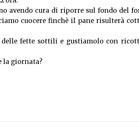
z'ora.
o avendo cura di riporre sul fondo del f
ciamo cuocere finchè il pane risulterà cot
elle fette sottili e gustiamolo con ricot
 la giornata?