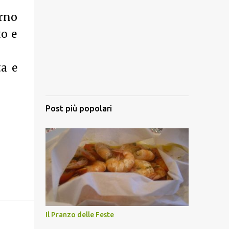
orno
to e
ta e
Post più popolari
Il Pranzo delle Feste