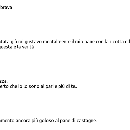
.brava
ta già mi gustavo mentalmente il mio pane con la ricotta ed 
uesta è la verità
za...
rto che io lo sono al pari e più di te..
amento ancora più goloso al pane di castagne.