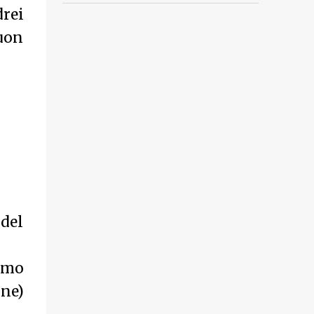
drei
uon
 del
amo
ine)