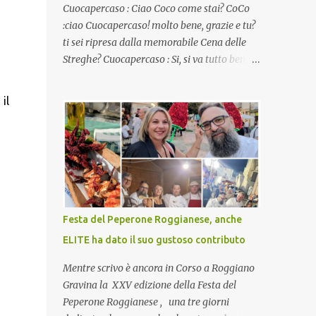
Cuocapercaso : Ciao Coco come stai? CoCo
:ciao Cuocapercaso! molto bene, grazie e tu?
ti sei ripresa dalla memorabile Cena delle
Streghe? Cuocapercaso : Si, si va tutto bene…
non posso ancora credere a quanta gente
abbia preso parte a quella bella cena
il
virtuale! CoCo : Eh già!! E adesso con le feste
che arrivano chissà che mangiate…a
proposito Cuoca cosa prepari domenica per
pranzo, racconta un po'! Perchè io avrò ospiti
e cerco degli spunti... Cuocapercaso : A dire il
vero domenica prossima non preparo nulla
perché vado al Pranzo Aziendale di fine
Festa del Peperone Roggianese, anche
anno organizzato dai mie capi! CoCo :
ELITE ha dato il suo gustoso contributo
Pranzo aziendale? Una bella idea!
Cuocapercaso : si, è un modo per riunirsi
Mentre scrivo è ancora in Corso a Roggiano
tutti a fine anno e tirare le somme…
Gravina la XXV edizione della Festa del
naturalmente mangiando tutti insieme, con
Peperone Roggianese , una tre giorni
grande convivialità! CoCo : è naturale il cibo,