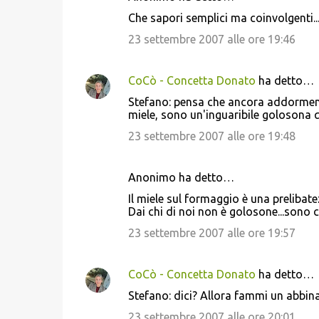
C
Che sapori semplici ma coinvolgenti..
o
23 settembre 2007 alle ore 19:46
m
m
CoCò - Concetta Donato
ha detto…
e
Stefano: pensa che ancora addormenta
n
miele, sono un'inguaribile golosona q
t
23 settembre 2007 alle ore 19:48
i
Anonimo ha detto…
Il miele sul formaggio è una prelibatez
Dai chi di noi non è golosone...sono ce
23 settembre 2007 alle ore 19:57
CoCò - Concetta Donato
ha detto…
Stefano: dici? Allora fammi un abbin
23 settembre 2007 alle ore 20:01