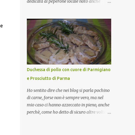
dedicata al peperone locale noto anche
come sappiamo bene, funziona spesso da
come "pipazza", una varietà dal colore rosso,
collante e anche nel lavoro riesce a creare
disponibile sia dolce che leggermente
spesso l’ambiente favorevole per molte belle
piccante, inserito dal Ministero delle
 e
opportunità, non trovi? Cuocapercaso : Si,
Politiche Agricole Alimentari e Forestali
concordo! …addirittura si dice...
nella lista dei Prodotti Agroalimentari
Tradizionali (Pat) della Calabria. Un
ingrediente versatile in cucina, utilizzato
fresco o essiccato in ricette della tradizione o
in piatti innovativi. Durante la prima serata
Duchessa di pollo con cuore di Parmigiano
dell'evento abbiamo avuto prova della
e Prosciutto di Parma
versatilità di questo ingrediente durante il
"2° Concorso Gastronomico di piatti a base
Ho sentito dire che nei blog si parla pochino
di peperone Roggianese" ideato da Gina
di carne, forse non è sempre vero, ma nel
Santagata , presidente
mio caso ci hanno azzeccato in pieno, anche
dell'associazione Mongolfiera, che ha visto
perchè, come ho detto di sicuro altre volte la
coinvolte tante associazioni attive sul
carne la adoro e mi piace gustarla nei modi
territorio che hanno voluto partecipare
più semplici per cui non avrebbe senso
presentando un loro piatto a base di
inserirne la ricetta nel blog. La ricetta di oggi