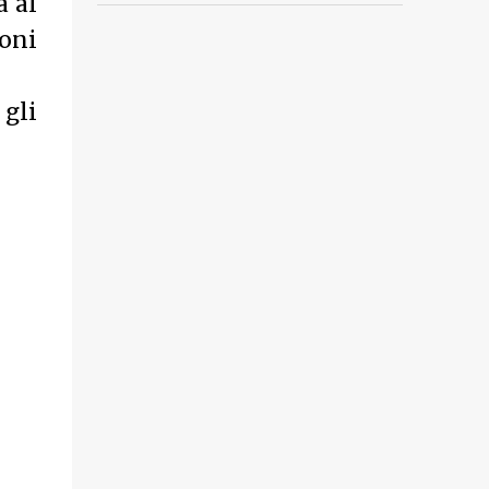
a al
uoni
 gli