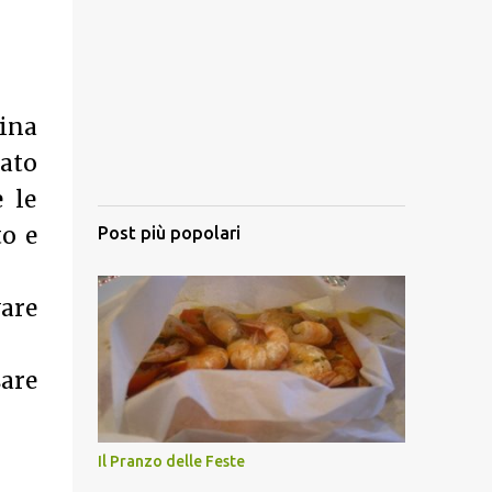
rina
ato
e le
to e
Post più popolari
are
are
Il Pranzo delle Feste