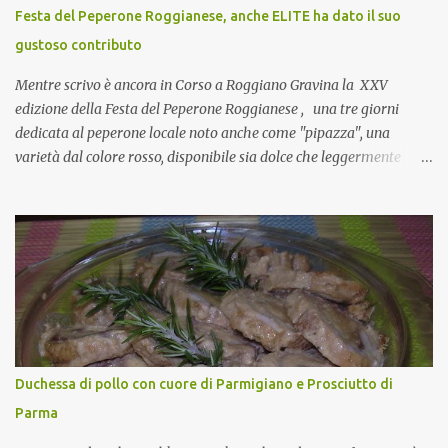
CoCo : è naturale il cibo, come sappiamo bene, funziona spesso da
Festa del Peperone Roggianese, anche ELITE ha dato il suo
collante e anche nel lavoro riesce a creare spesso l’ambiente
gustoso contributo
favorevole per molte belle opportunità, non trovi? Cuocapercaso :
Si, concordo! …addirittura si dice...
Mentre scrivo è ancora in Corso a Roggiano Gravina la XXV
edizione della Festa del Peperone Roggianese , una tre giorni
dedicata al peperone locale noto anche come "pipazza", una
varietà dal colore rosso, disponibile sia dolce che leggermente
piccante, inserito dal Ministero delle Politiche Agricole Alimentari
e Forestali nella lista dei Prodotti Agroalimentari Tradizionali
(Pat) della Calabria. Un ingrediente versatile in cucina, utilizzato
fresco o essiccato in ricette della tradizione o in piatti innovativi.
Durante la prima serata dell'evento abbiamo avuto prova della
versatilità di questo ingrediente durante il "2° Concorso
Gastronomico di piatti a base di peperone Roggianese" ideato da
Gina Santagata , presidente dell'associazione Mongolfiera, che ha
visto coinvolte tante associazioni attive sul territorio che hanno
Duchessa di pollo con cuore di Parmigiano e Prosciutto di
voluto partecipare presentando un loro piatto a base di peperone.
Parma
Da giurata del concorso insieme agli chef Francesco Luci e ...