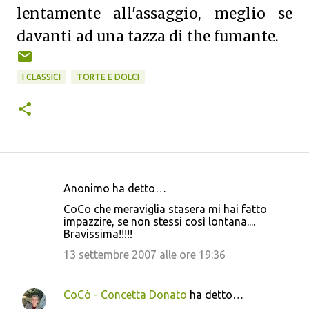
lentamente all'assaggio, meglio se
davanti ad una tazza di the fumante.
I CLASSICI
TORTE E DOLCI
Anonimo ha detto…
C
CoCo che meraviglia stasera mi hai fatto
o
impazzire, se non stessi così lontana....
Bravissima!!!!!
m
m
13 settembre 2007 alle ore 19:36
e
n
CoCò - Concetta Donato
ha detto…