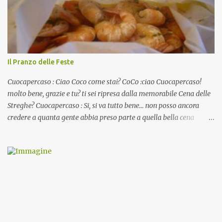
Il Pranzo delle Feste
Cuocapercaso : Ciao Coco come stai? CoCo :ciao Cuocapercaso!
molto bene, grazie e tu? ti sei ripresa dalla memorabile Cena delle
Streghe? Cuocapercaso : Si, si va tutto bene… non posso ancora
credere a quanta gente abbia preso parte a quella bella cena
virtuale! CoCo : Eh già!! E adesso con le feste che arrivano chissà
che mangiate…a proposito Cuoca cosa prepari domenica per
pranzo, racconta un po'! Perchè io avrò ospiti e cerco degli spunti...
Cuocapercaso : A dire il vero domenica prossima non preparo
nulla perché vado al Pranzo Aziendale di fine anno organizzato dai
mie capi! CoCo : Pranzo aziendale? Una bella idea! Cuocapercaso :
si, è un modo per riunirsi tutti a fine anno e tirare le somme…
naturalmente mangiando tutti insieme, con grande convivialità!