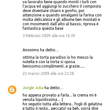
va lavorato bene quando monti i turli con
l'acqua ed aggiungi lo zucchero il composto
deve diventare chiaro e gonfio, poi
attenzione a quando amalgami la farina con
molta delicateza e gli albume ben montati e
con movimenti dall'alto al basso, riprova è
fantastica questa base
3 febbraio 2009 alle ore 16:39
Anonimo ha detto…
ottima la torta paradiso io ho messo la
nutella e con la torta si sposa
benissimo.complimenti...e grazie.......
22 marzo 2009 alle ore 22:28
Jungle Julia
ha detto…
ho appena provato a farla.... la crema mi è
venuta liquidissima.... :(
ho seguito tutta alla lettera... fogli di gelatina
e tutto il resto... peccato! va beh, vorrà dire