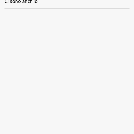
Ci sono anch'io