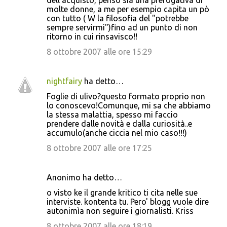
dell'acquisto, penso sia una prerogativa di
molte donne, a me per esempio capita un pò
e
con tutto ( W la filosofia del "potrebbe
n
sempre servirmi")fino ad un punto di non
ritorno in cui rinsavisco!!
t
8 ottobre 2007 alle ore 15:29
i
nightfairy
ha detto…
Foglie di ulivo?questo formato proprio non
lo conoscevo!Comunque, mi sa che abbiamo
la stessa malattia, spesso mi faccio
prendere dalle novità e dalla curiosità..e
accumulo(anche ciccia nel mio caso!!!)
8 ottobre 2007 alle ore 17:25
Anonimo ha detto…
o visto ke il grande kritico ti cita nelle sue
interviste. kontenta tu. Pero' blogg vuole dire
autonimìa non seguire i giornalisti. Kriss
8 ottobre 2007 alle ore 18:19