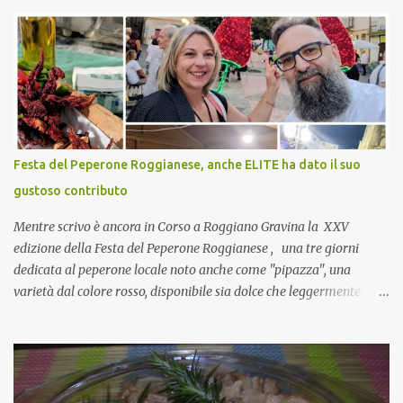
che mangiate…a proposito Cuoca cosa prepari domenica per
pranzo, racconta un po'! Perchè io avrò ospiti e cerco degli spunti...
Cuocapercaso : A dire il vero domenica prossima non preparo
nulla perché vado al Pranzo Aziendale di fine anno organizzato dai
mie capi! CoCo : Pranzo aziendale? Una bella idea! Cuocapercaso :
si, è un modo per riunirsi tutti a fine anno e tirare le somme…
naturalmente mangiando tutti insieme, con grande convivialità!
CoCo : è naturale il cibo, come sappiamo bene, funziona spesso da
Festa del Peperone Roggianese, anche ELITE ha dato il suo
collante e anche nel lavoro riesce a creare spesso l’ambiente
gustoso contributo
favorevole per molte belle opportunità, non trovi? Cuocapercaso :
Si, concordo! …addirittura si dice...
Mentre scrivo è ancora in Corso a Roggiano Gravina la XXV
edizione della Festa del Peperone Roggianese , una tre giorni
dedicata al peperone locale noto anche come "pipazza", una
varietà dal colore rosso, disponibile sia dolce che leggermente
piccante, inserito dal Ministero delle Politiche Agricole Alimentari
e Forestali nella lista dei Prodotti Agroalimentari Tradizionali
(Pat) della Calabria. Un ingrediente versatile in cucina, utilizzato
fresco o essiccato in ricette della tradizione o in piatti innovativi.
Durante la prima serata dell'evento abbiamo avuto prova della