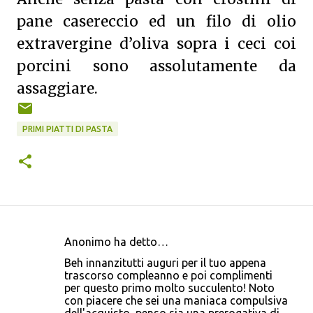
pane casereccio ed un filo di olio
extravergine d’oliva sopra i ceci coi
porcini sono assolutamente da
assaggiare.
PRIMI PIATTI DI PASTA
Anonimo ha detto…
C
Beh innanzitutti auguri per il tuo appena
o
trascorso compleanno e poi complimenti
per questo primo molto succulento! Noto
m
con piacere che sei una maniaca compulsiva
m