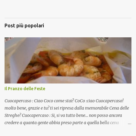
Post più popolari
Il Pranzo delle Feste
Cuocapercaso : Ciao Coco come stai? CoCo :ciao Cuocapercaso!
molto bene, grazie e tu? ti sei ripresa dalla memorabile Cena delle
Streghe? Cuocapercaso : Si, si va tutto bene… non posso ancora
credere a quanta gente abbia preso parte a quella bella cena
virtuale! CoCo : Eh già!! E adesso con le feste che arrivano chissà