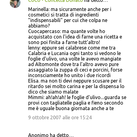
CoCò - Concetta Donato
ha detto…
Marinella: ma sicuramente anche per i
cosmetici si tratta di ingredienti
"indispensabili" per cui che colpa ne
abbiamo?
Cuocapercaso: ma quante volte ho
acquistato con l'idea di farne una ricetta e
sono poi finita a farne tutt'altro!
lenny: eppure sei calabrese come me tra
Calabria e Lucania ogni tanto si vedono le
foglie d'ulivo, una volte le avevo mangiate
ad Altomonte dove tra l'altro avevo pure
assaggiato la zuppa di ceci e porcini, forse
inconsciamente ho unito i due ricordi
Elisa. ma non ti devi neppure scusare per il
ritardo sei molto carina e per la dispensa lo
dico che siamo malate
Mimmi: ah!ah!ah! le foglie d'ulivo....guarda se
provi con tagliatelle paglia e fieno secondo
me è uguale buona giornata anche a te
9 ottobre 2007 alle ore 15:24
Anonimo ha detto…