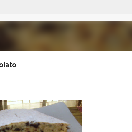
Passa ai contenuti principali
olato