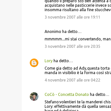
quando li preparo sto ben attenta a q
acquistano nelle pasticcerie invece s
insomma risultano alla fine stucchev
3 novembre 2007 alle ore 19:11
Anonimo ha detto…
mmmmm....mi stai convertendo, mand
3 novembre 2007 alle ore 20:35
Lory
ha detto…
Come gia detto ad Ady,questa torta 
manda in visibilio è la forma così s
4 novembre 2007 alle ore 04:22
CoCò - Concetta Donato
ha detto…
Stefano:volentieri te la manderei chiss
Lory: effettivamente dà quella sensaz
base ed è deliziosa