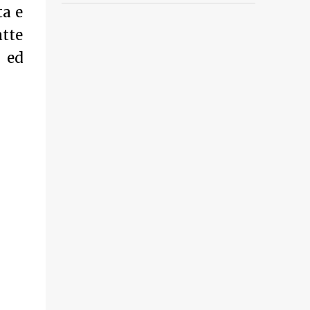
ta e
atte
 ed