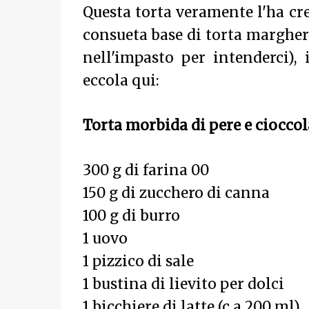
Questa torta veramente l'ha cre
consueta base di torta margheri
nell'impasto per intenderci),
eccola qui:
Torta morbida di pere e cioccol
300 g di farina 00
150 g di zucchero di canna
100 g di burro
1 uovo
1 pizzico di sale
1 bustina di lievito per dolci
1 bicchiere di latte (c.a 200 ml)