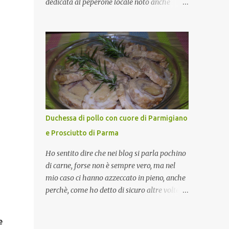
dedicata al peperone locale noto anche
come sappiamo bene, funziona spesso da
come "pipazza", una varietà dal colore rosso,
collante e anche nel lavoro riesce a creare
disponibile sia dolce che leggermente
spesso l’ambiente favorevole per molte belle
piccante, inserito dal Ministero delle
opportunità, non trovi? Cuocapercaso : Si,
Politiche Agricole Alimentari e Forestali
concordo! …addirittura si dice...
nella lista dei Prodotti Agroalimentari
Tradizionali (Pat) della Calabria. Un
ingrediente versatile in cucina, utilizzato
fresco o essiccato in ricette della tradizione o
in piatti innovativi. Durante la prima serata
Duchessa di pollo con cuore di Parmigiano
dell'evento abbiamo avuto prova della
e Prosciutto di Parma
versatilità di questo ingrediente durante il
"2° Concorso Gastronomico di piatti a base
Ho sentito dire che nei blog si parla pochino
di peperone Roggianese" ideato da Gina
di carne, forse non è sempre vero, ma nel
Santagata , presidente
mio caso ci hanno azzeccato in pieno, anche
dell'associazione Mongolfiera, che ha visto
perchè, come ho detto di sicuro altre volte la
coinvolte tante associazioni attive sul
carne la adoro e mi piace gustarla nei modi
territorio che hanno voluto partecipare
più semplici per cui non avrebbe senso
e
presentando un loro piatto a base di
inserirne la ricetta nel blog. La ricetta di oggi