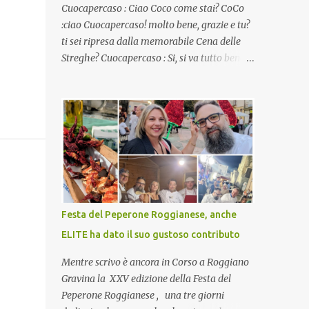
Cuocapercaso : Ciao Coco come stai? CoCo
:ciao Cuocapercaso! molto bene, grazie e tu?
ti sei ripresa dalla memorabile Cena delle
Streghe? Cuocapercaso : Si, si va tutto bene…
non posso ancora credere a quanta gente
abbia preso parte a quella bella cena
virtuale! CoCo : Eh già!! E adesso con le feste
che arrivano chissà che mangiate…a
proposito Cuoca cosa prepari domenica per
pranzo, racconta un po'! Perchè io avrò ospiti
e cerco degli spunti... Cuocapercaso : A dire il
vero domenica prossima non preparo nulla
perché vado al Pranzo Aziendale di fine
Festa del Peperone Roggianese, anche
anno organizzato dai mie capi! CoCo :
ELITE ha dato il suo gustoso contributo
Pranzo aziendale? Una bella idea!
Cuocapercaso : si, è un modo per riunirsi
Mentre scrivo è ancora in Corso a Roggiano
tutti a fine anno e tirare le somme…
Gravina la XXV edizione della Festa del
naturalmente mangiando tutti insieme, con
Peperone Roggianese , una tre giorni
grande convivialità! CoCo : è naturale il cibo,