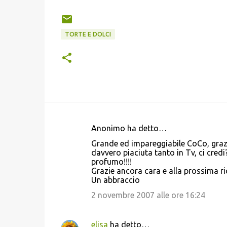
TORTE E DOLCI
Anonimo ha detto…
C
Grande ed impareggiabile CoCo, grazi
o
davvero piaciuta tanto in Tv, ci cre
profumo!!!!
m
Grazie ancora cara e alla prossima ric
m
Un abbraccio
e
2 novembre 2007 alle ore 16:24
n
t
elisa
ha detto…