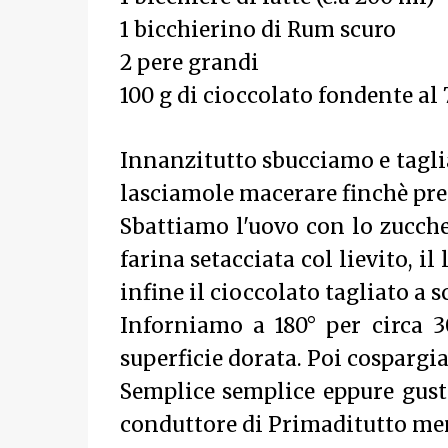
1 bicchierino di Rum scuro
2 pere grandi
100 g di cioccolato fondente al
Innanzitutto sbucciamo e tagli
lasciamole macerare finchè pre
Sbattiamo l'uovo con lo zuccher
farina setacciata col lievito, il 
infine il cioccolato tagliato a s
Inforniamo a 180° per circa 30
superficie dorata. Poi cospargi
Semplice semplice eppure gusto
conduttore di Primaditutto men