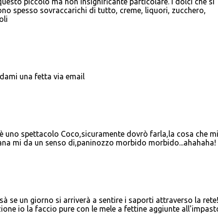
uesto piccolo ma non insignificante particolare. I dolci che si
ono spesso sovraccarichi di tutto, creme, liquori, zucchero,
oli
ami una fetta via email
è uno spettacolo Coco,sicuramente dovrò farla,la cosa che m
trana mi da un senso di,paninozzo morbido morbido...ahahaha!
à se un giorno si arriverà a sentire i saporti attraverso la rete
ione io la faccio pure con le mele a fettine aggiunte all'impast