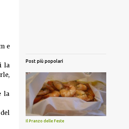
um e
Post più popolari
i la
rle,
e la
 del
Il Pranzo delle Feste