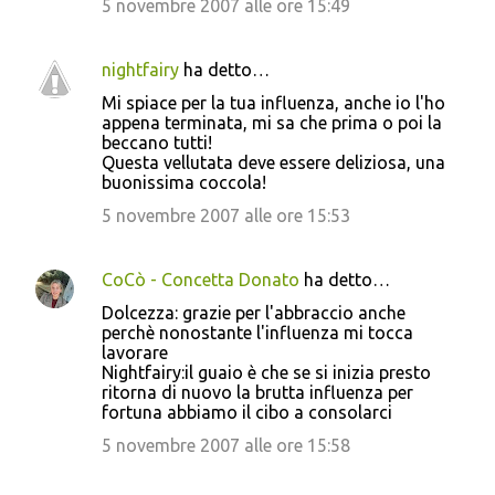
5 novembre 2007 alle ore 15:49
m
e
nightfairy
ha detto…
n
Mi spiace per la tua influenza, anche io l'ho
t
appena terminata, mi sa che prima o poi la
beccano tutti!
i
Questa vellutata deve essere deliziosa, una
buonissima coccola!
5 novembre 2007 alle ore 15:53
CoCò - Concetta Donato
ha detto…
Dolcezza: grazie per l'abbraccio anche
perchè nonostante l'influenza mi tocca
lavorare
Nightfairy:il guaio è che se si inizia presto
ritorna di nuovo la brutta influenza per
fortuna abbiamo il cibo a consolarci
5 novembre 2007 alle ore 15:58