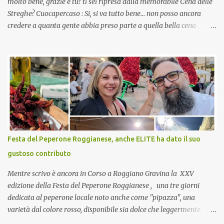
molto bene, grazie e tu? ti sei ripresa dalla memorabile Cena delle
Streghe? Cuocapercaso : Si, si va tutto bene… non posso ancora
credere a quanta gente abbia preso parte a quella bella cena
virtuale! CoCo : Eh già!! E adesso con le feste che arrivano chissà
che mangiate…a proposito Cuoca cosa prepari domenica per
pranzo, racconta un po'! Perchè io avrò ospiti e cerco degli spunti...
Cuocapercaso : A dire il vero domenica prossima non preparo
nulla perché vado al Pranzo Aziendale di fine anno organizzato dai
mie capi! CoCo : Pranzo aziendale? Una bella idea! Cuocapercaso :
si, è un modo per riunirsi tutti a fine anno e tirare le somme…
naturalmente mangiando tutti insieme, con grande convivialità!
CoCo : è naturale il cibo, come sappiamo bene, funziona spesso da
Festa del Peperone Roggianese, anche ELITE ha dato il suo
collante e anche nel lavoro riesce a creare spesso l’ambiente
gustoso contributo
favorevole per molte belle opportunità, non trovi? Cuocapercaso :
Si, concordo! …addirittura si dice...
Mentre scrivo è ancora in Corso a Roggiano Gravina la XXV
edizione della Festa del Peperone Roggianese , una tre giorni
dedicata al peperone locale noto anche come "pipazza", una
varietà dal colore rosso, disponibile sia dolce che leggermente
piccante, inserito dal Ministero delle Politiche Agricole Alimentari