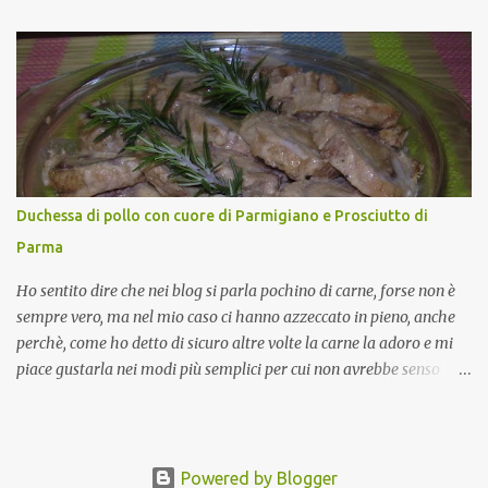
e Forestali nella lista dei Prodotti Agroalimentari Tradizionali
(Pat) della Calabria. Un ingrediente versatile in cucina, utilizzato
fresco o essiccato in ricette della tradizione o in piatti innovativi.
Durante la prima serata dell'evento abbiamo avuto prova della
versatilità di questo ingrediente durante il "2° Concorso
Gastronomico di piatti a base di peperone Roggianese" ideato da
Gina Santagata , presidente dell'associazione Mongolfiera, che ha
visto coinvolte tante associazioni attive sul territorio che hanno
Duchessa di pollo con cuore di Parmigiano e Prosciutto di
voluto partecipare presentando un loro piatto a base di peperone.
Parma
Da giurata del concorso insieme agli chef Francesco Luci e ...
Ho sentito dire che nei blog si parla pochino di carne, forse non è
sempre vero, ma nel mio caso ci hanno azzeccato in pieno, anche
perchè, come ho detto di sicuro altre volte la carne la adoro e mi
piace gustarla nei modi più semplici per cui non avrebbe senso
inserirne la ricetta nel blog. La ricetta di oggi è, invece, un caso di
quelli in cui oltre al gusto possiamo avere una bella presentazione.
La carne utilizzata è il classico (a volte stopposo ma non preparato
così) petto di pollo. Di recente l'ho servita in un pranzo che poteva
Powered by Blogger