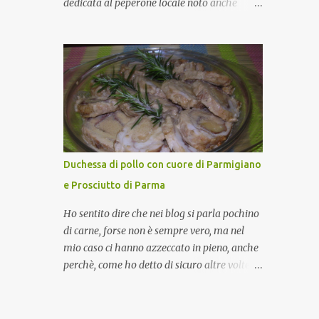
dedicata al peperone locale noto anche
come sappiamo bene, funziona spesso da
come "pipazza", una varietà dal colore rosso,
collante e anche nel lavoro riesce a creare
disponibile sia dolce che leggermente
spesso l’ambiente favorevole per molte belle
piccante, inserito dal Ministero delle
opportunità, non trovi? Cuocapercaso : Si,
Politiche Agricole Alimentari e Forestali
concordo! …addirittura si dice...
nella lista dei Prodotti Agroalimentari
Tradizionali (Pat) della Calabria. Un
ingrediente versatile in cucina, utilizzato
fresco o essiccato in ricette della tradizione o
in piatti innovativi. Durante la prima serata
Duchessa di pollo con cuore di Parmigiano
dell'evento abbiamo avuto prova della
e Prosciutto di Parma
versatilità di questo ingrediente durante il
"2° Concorso Gastronomico di piatti a base
Ho sentito dire che nei blog si parla pochino
di peperone Roggianese" ideato da Gina
di carne, forse non è sempre vero, ma nel
Santagata , presidente
mio caso ci hanno azzeccato in pieno, anche
dell'associazione Mongolfiera, che ha visto
perchè, come ho detto di sicuro altre volte la
coinvolte tante associazioni attive sul
carne la adoro e mi piace gustarla nei modi
territorio che hanno voluto partecipare
più semplici per cui non avrebbe senso
presentando un loro piatto a base di
inserirne la ricetta nel blog. La ricetta di oggi