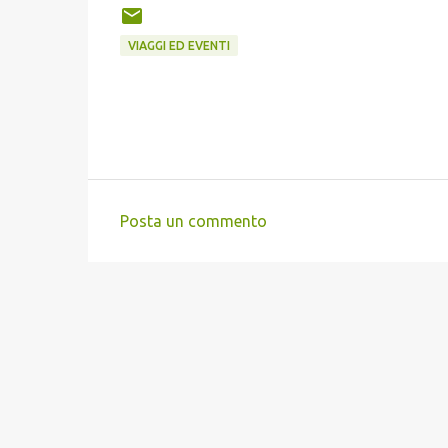
VIAGGI ED EVENTI
Posta un commento
C
o
m
m
e
n
t
i