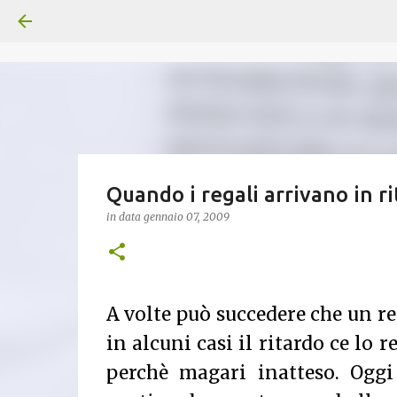
Quando i regali arrivano in r
in data
gennaio 07, 2009
A volte può succedere che un reg
in alcuni casi il ritardo ce lo 
perchè magari inatteso. Ogg