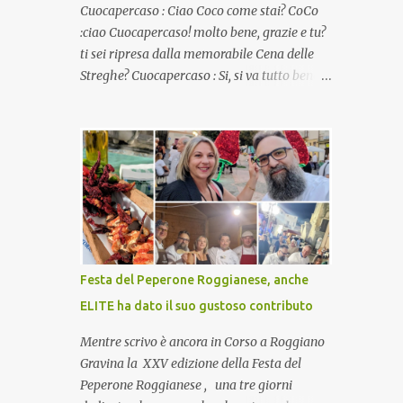
Cuocapercaso : Ciao Coco come stai? CoCo
:ciao Cuocapercaso! molto bene, grazie e tu?
ti sei ripresa dalla memorabile Cena delle
Streghe? Cuocapercaso : Si, si va tutto bene…
non posso ancora credere a quanta gente
abbia preso parte a quella bella cena
virtuale! CoCo : Eh già!! E adesso con le feste
che arrivano chissà che mangiate…a
proposito Cuoca cosa prepari domenica per
pranzo, racconta un po'! Perchè io avrò ospiti
e cerco degli spunti... Cuocapercaso : A dire il
vero domenica prossima non preparo nulla
perché vado al Pranzo Aziendale di fine
Festa del Peperone Roggianese, anche
anno organizzato dai mie capi! CoCo :
ELITE ha dato il suo gustoso contributo
Pranzo aziendale? Una bella idea!
Cuocapercaso : si, è un modo per riunirsi
Mentre scrivo è ancora in Corso a Roggiano
tutti a fine anno e tirare le somme…
Gravina la XXV edizione della Festa del
naturalmente mangiando tutti insieme, con
Peperone Roggianese , una tre giorni
grande convivialità! CoCo : è naturale il cibo,