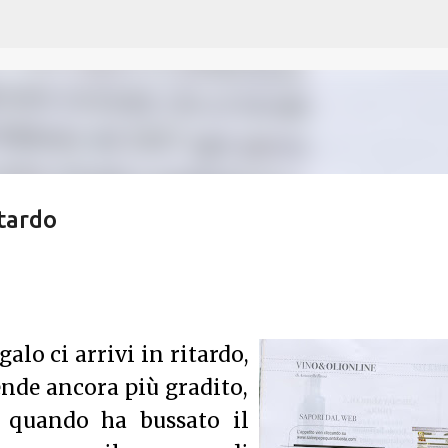
Passa ai contenuti principali
itardo
alo ci arrivi in ritardo,
rende ancora più gradito,
i quando ha bussato il