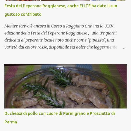
CoCo : è naturale il cibo, come sappiamo bene, funziona spesso da
Festa del Peperone Roggianese, anche ELITE ha dato il suo
collante e anche nel lavoro riesce a creare spesso l’ambiente
gustoso contributo
favorevole per molte belle opportunità, non trovi? Cuocapercaso :
Si, concordo! …addirittura si dice...
Mentre scrivo è ancora in Corso a Roggiano Gravina la XXV
edizione della Festa del Peperone Roggianese , una tre giorni
dedicata al peperone locale noto anche come "pipazza", una
varietà dal colore rosso, disponibile sia dolce che leggermente
piccante, inserito dal Ministero delle Politiche Agricole Alimentari
e Forestali nella lista dei Prodotti Agroalimentari Tradizionali
(Pat) della Calabria. Un ingrediente versatile in cucina, utilizzato
fresco o essiccato in ricette della tradizione o in piatti innovativi.
Durante la prima serata dell'evento abbiamo avuto prova della
versatilità di questo ingrediente durante il "2° Concorso
Gastronomico di piatti a base di peperone Roggianese" ideato da
Gina Santagata , presidente dell'associazione Mongolfiera, che ha
visto coinvolte tante associazioni attive sul territorio che hanno
Duchessa di pollo con cuore di Parmigiano e Prosciutto di
voluto partecipare presentando un loro piatto a base di peperone.
Parma
Da giurata del concorso insieme agli chef Francesco Luci e ...