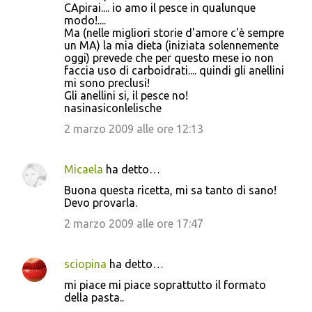
o
CApirai.... io amo il pesce in qualunque
modo!....
m
Ma (nelle migliori storie d'amore c'è sempre
m
un MA) la mia dieta (iniziata solennemente
oggi) prevede che per questo mese io non
e
faccia uso di carboidrati.... quindi gli anellini
n
mi sono preclusi!
Gli anellini si, il pesce no!
t
nasinasiconlelische
i
2 marzo 2009 alle ore 12:13
Micaela
ha detto…
Buona questa ricetta, mi sa tanto di sano!
Devo provarla.
2 marzo 2009 alle ore 17:47
sciopina
ha detto…
mi piace mi piace soprattutto il formato
della pasta..