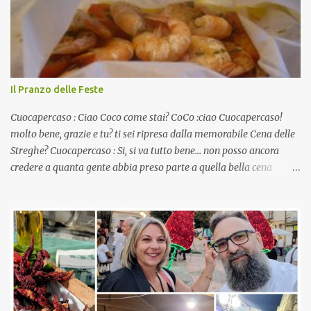
Il Pranzo delle Feste
Cuocapercaso : Ciao Coco come stai? CoCo :ciao Cuocapercaso!
molto bene, grazie e tu? ti sei ripresa dalla memorabile Cena delle
Streghe? Cuocapercaso : Si, si va tutto bene… non posso ancora
credere a quanta gente abbia preso parte a quella bella cena
virtuale! CoCo : Eh già!! E adesso con le feste che arrivano chissà
che mangiate…a proposito Cuoca cosa prepari domenica per
pranzo, racconta un po'! Perchè io avrò ospiti e cerco degli spunti...
Cuocapercaso : A dire il vero domenica prossima non preparo
nulla perché vado al Pranzo Aziendale di fine anno organizzato dai
mie capi! CoCo : Pranzo aziendale? Una bella idea! Cuocapercaso :
si, è un modo per riunirsi tutti a fine anno e tirare le somme…
naturalmente mangiando tutti insieme, con grande convivialità!