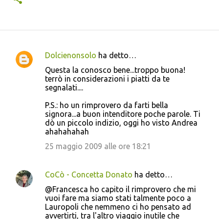
Dolcienonsolo
ha detto…
C
Questa la conosco bene...troppo buona!
o
terrò in considerazioni i piatti da te
segnalati....
m
m
P.S.: ho un rimprovero da farti bella
signora...a buon intenditore poche parole. Ti
e
dò un piccolo indizio, oggi ho visto Andrea
n
ahahahahah
t
25 maggio 2009 alle ore 18:21
i
CoCò - Concetta Donato
ha detto…
@Francesca ho capito il rimprovero che mi
vuoi fare ma siamo stati talmente poco a
Lauropoli che nemmeno ci ho pensato ad
avvertirti, tra l'altro viaggio inutile che