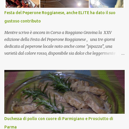
naturalmente mangiando tutti insieme, con grande convivialità!
CoCo : è naturale il cibo, come sappiamo bene, funziona spesso da
Festa del Peperone Roggianese, anche ELITE ha dato il suo
collante e anche nel lavoro riesce a creare spesso l’ambiente
gustoso contributo
favorevole per molte belle opportunità, non trovi? Cuocapercaso :
Si, concordo! …addirittura si dice...
Mentre scrivo è ancora in Corso a Roggiano Gravina la XXV
edizione della Festa del Peperone Roggianese , una tre giorni
dedicata al peperone locale noto anche come "pipazza", una
varietà dal colore rosso, disponibile sia dolce che leggermente
piccante, inserito dal Ministero delle Politiche Agricole Alimentari
e Forestali nella lista dei Prodotti Agroalimentari Tradizionali
(Pat) della Calabria. Un ingrediente versatile in cucina, utilizzato
fresco o essiccato in ricette della tradizione o in piatti innovativi.
Durante la prima serata dell'evento abbiamo avuto prova della
versatilità di questo ingrediente durante il "2° Concorso
Gastronomico di piatti a base di peperone Roggianese" ideato da
Gina Santagata , presidente dell'associazione Mongolfiera, che ha
visto coinvolte tante associazioni attive sul territorio che hanno
Duchessa di pollo con cuore di Parmigiano e Prosciutto di
voluto partecipare presentando un loro piatto a base di peperone.
Parma