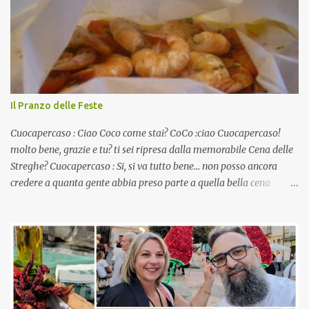
Il Pranzo delle Feste
Cuocapercaso : Ciao Coco come stai? CoCo :ciao Cuocapercaso!
molto bene, grazie e tu? ti sei ripresa dalla memorabile Cena delle
Streghe? Cuocapercaso : Si, si va tutto bene… non posso ancora
credere a quanta gente abbia preso parte a quella bella cena
virtuale! CoCo : Eh già!! E adesso con le feste che arrivano chissà
che mangiate…a proposito Cuoca cosa prepari domenica per
pranzo, racconta un po'! Perchè io avrò ospiti e cerco degli spunti...
Cuocapercaso : A dire il vero domenica prossima non preparo
nulla perché vado al Pranzo Aziendale di fine anno organizzato dai
mie capi! CoCo : Pranzo aziendale? Una bella idea! Cuocapercaso :
si, è un modo per riunirsi tutti a fine anno e tirare le somme…