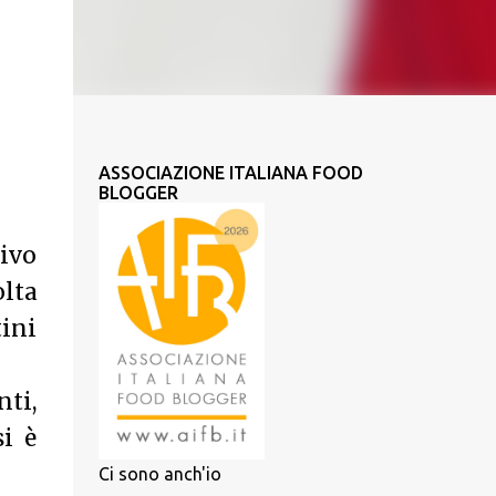
ASSOCIAZIONE ITALIANA FOOD
BLOGGER
tivo
olta
tini
ti,
i è
Ci sono anch'io