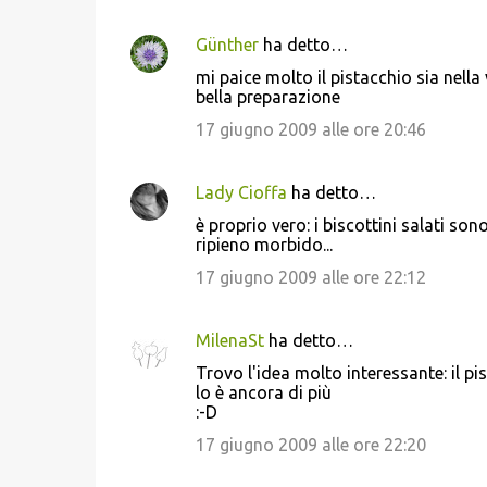
m
Günther
ha detto…
e
mi paice molto il pistacchio sia nel
n
bella preparazione
t
17 giugno 2009 alle ore 20:46
i
Lady Cioffa
ha detto…
è proprio vero: i biscottini salati son
ripieno morbido...
17 giugno 2009 alle ore 22:12
MilenaSt
ha detto…
Trovo l'idea molto interessante: il p
lo è ancora di più
:-D
17 giugno 2009 alle ore 22:20