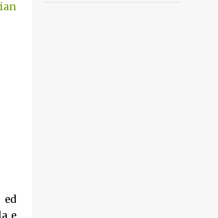
lian
e ed
la e