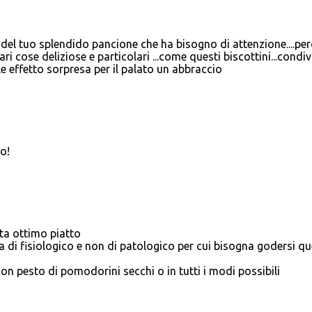
 del tuo splendido pancione che ha bisogno di attenzione....pe
ri cose deliziose e particolari ...come questi biscottini...condi
le effetto sorpresa per il palato un abbraccio
o!
ta ottimo piatto
di fisiologico e non di patologico per cui bisogna godersi q
n pesto di pomodorini secchi o in tutti i modi possibili