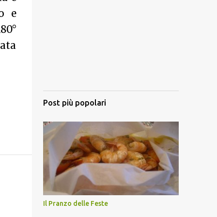
o e
180°
mata
Post più popolari
Il Pranzo delle Feste