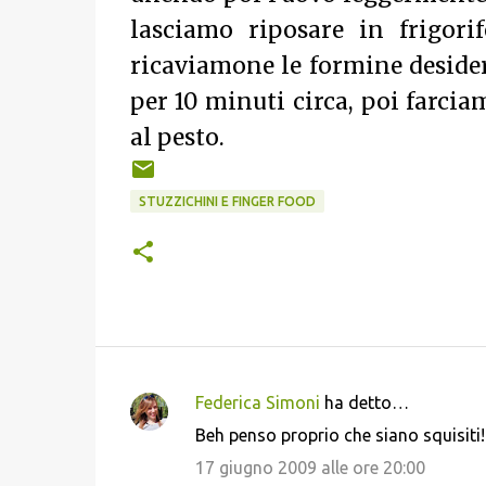
lasciamo riposare in frigori
ricaviamone le formine desider
per 10 minuti circa, poi farci
al pesto.
STUZZICHINI E FINGER FOOD
Federica Simoni
ha detto…
C
Beh penso proprio che siano squisiti!!
o
17 giugno 2009 alle ore 20:00
m