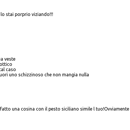
o stai porprio viziando!!!
ua veste
ottico
tal caso
uori uno schizzinoso che non mangia nulla
fatto una cosina con il pesto siciliano simile l tuo!Ovviamente 