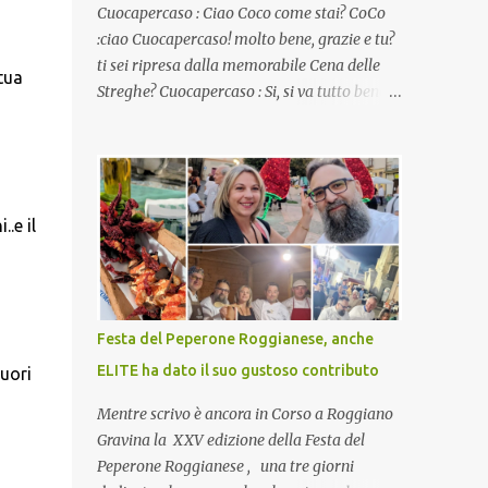
Cuocapercaso : Ciao Coco come stai? CoCo
:ciao Cuocapercaso! molto bene, grazie e tu?
ti sei ripresa dalla memorabile Cena delle
tua
Streghe? Cuocapercaso : Si, si va tutto bene…
non posso ancora credere a quanta gente
abbia preso parte a quella bella cena
virtuale! CoCo : Eh già!! E adesso con le feste
che arrivano chissà che mangiate…a
proposito Cuoca cosa prepari domenica per
.e il
pranzo, racconta un po'! Perchè io avrò ospiti
e cerco degli spunti... Cuocapercaso : A dire il
vero domenica prossima non preparo nulla
perché vado al Pranzo Aziendale di fine
Festa del Peperone Roggianese, anche
anno organizzato dai mie capi! CoCo :
ELITE ha dato il suo gustoso contributo
cuori
Pranzo aziendale? Una bella idea!
Cuocapercaso : si, è un modo per riunirsi
Mentre scrivo è ancora in Corso a Roggiano
tutti a fine anno e tirare le somme…
Gravina la XXV edizione della Festa del
naturalmente mangiando tutti insieme, con
Peperone Roggianese , una tre giorni
grande convivialità! CoCo : è naturale il cibo,