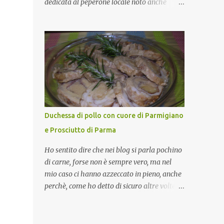
dedicata al peperone locale noto anche
come sappiamo bene, funziona spesso da
come "pipazza", una varietà dal colore rosso,
collante e anche nel lavoro riesce a creare
disponibile sia dolce che leggermente
spesso l’ambiente favorevole per molte belle
piccante, inserito dal Ministero delle
opportunità, non trovi? Cuocapercaso : Si,
Politiche Agricole Alimentari e Forestali
concordo! …addirittura si dice...
nella lista dei Prodotti Agroalimentari
Tradizionali (Pat) della Calabria. Un
ingrediente versatile in cucina, utilizzato
fresco o essiccato in ricette della tradizione o
in piatti innovativi. Durante la prima serata
Duchessa di pollo con cuore di Parmigiano
dell'evento abbiamo avuto prova della
e Prosciutto di Parma
versatilità di questo ingrediente durante il
"2° Concorso Gastronomico di piatti a base
Ho sentito dire che nei blog si parla pochino
di peperone Roggianese" ideato da Gina
di carne, forse non è sempre vero, ma nel
Santagata , presidente
mio caso ci hanno azzeccato in pieno, anche
dell'associazione Mongolfiera, che ha visto
perchè, come ho detto di sicuro altre volte la
coinvolte tante associazioni attive sul
carne la adoro e mi piace gustarla nei modi
territorio che hanno voluto partecipare
più semplici per cui non avrebbe senso
presentando un loro piatto a base di
inserirne la ricetta nel blog. La ricetta di oggi