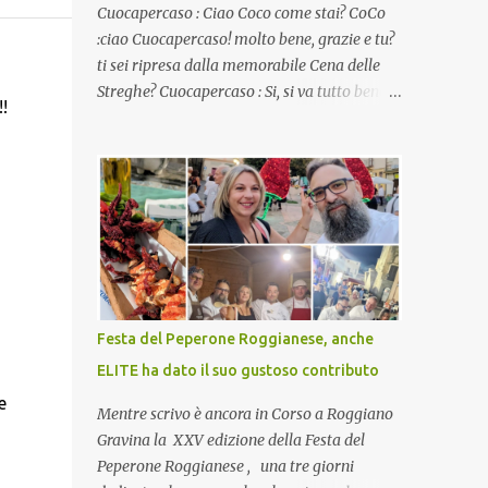
Cuocapercaso : Ciao Coco come stai? CoCo
:ciao Cuocapercaso! molto bene, grazie e tu?
ti sei ripresa dalla memorabile Cena delle
Streghe? Cuocapercaso : Si, si va tutto bene…
!
non posso ancora credere a quanta gente
abbia preso parte a quella bella cena
virtuale! CoCo : Eh già!! E adesso con le feste
che arrivano chissà che mangiate…a
proposito Cuoca cosa prepari domenica per
pranzo, racconta un po'! Perchè io avrò ospiti
e cerco degli spunti... Cuocapercaso : A dire il
vero domenica prossima non preparo nulla
perché vado al Pranzo Aziendale di fine
Festa del Peperone Roggianese, anche
anno organizzato dai mie capi! CoCo :
ELITE ha dato il suo gustoso contributo
Pranzo aziendale? Una bella idea!
e
Cuocapercaso : si, è un modo per riunirsi
Mentre scrivo è ancora in Corso a Roggiano
tutti a fine anno e tirare le somme…
Gravina la XXV edizione della Festa del
naturalmente mangiando tutti insieme, con
Peperone Roggianese , una tre giorni
grande convivialità! CoCo : è naturale il cibo,