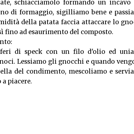
nate, schiacciamolo formando un incavo 
no di formaggio, sigilliamo bene e passi
umidità della patata faccia attaccare lo gn
sì fino ad esaurimento del composto.
nto:
feri di speck con un filo d'olio ed uni
i noci. Lessiamo gli gnocchi e quando ven
adella del condimento, mescoliamo e serv
 a piacere.