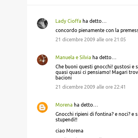
Lady Cioffa
ha detto…
C
concordo pienamente con la premessa! 
o
21 dicembre 2009 alle ore 21:05
m
m
Manuela e Silvia
ha detto…
e
Che buoni questi gnocchi! gustosi e s
n
quasi quasi ci pensiamo! Magari trovi
t
bacioni
i
21 dicembre 2009 alle ore 22:41
Morena
ha detto…
Gnocchi ripieni di fontina? e noci? e
stupendi!!
ciao Morena