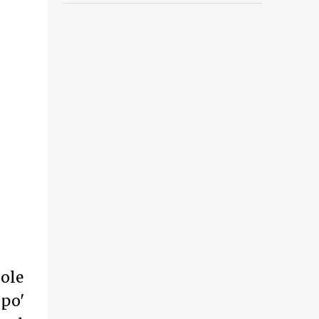
ole
po'