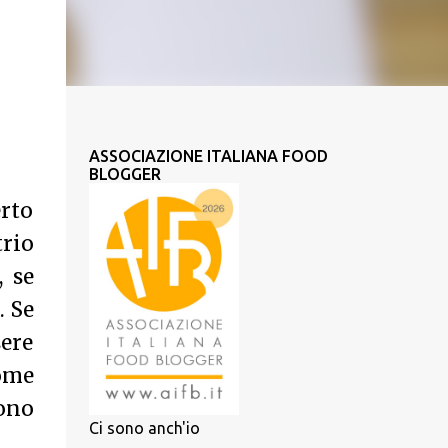
ASSOCIAZIONE ITALIANA FOOD
BLOGGER
erto
trio
, se
o.
Se
sere
come
sono
Ci sono anch'io