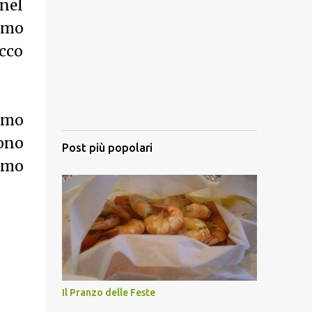
nel
amo
occo
amo
gono
Post più popolari
iamo
Il Pranzo delle Feste