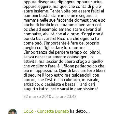
oppure disegnare, dipingere, oppure cucire,
oppure leggere, ma quel che conta di più è
stare insieme. Tante volte per essere felici ai
bambini basta stare insieme e seguire la
mamma nelle sue faccende domestiche; e so
anche di bimbi le cui mamme lavorano col
pc che ad esempio amano stare davanti al
computer, abilità che al giorno d'oggi non è
poi da trascurare! Ricorda che ognuna fa
come può, l'importante è fare del proprio
meglio coi figli e dare loro amore.
L'importanza del perdere tempo coi bimbi,
senza necessariamente coinvolgerli in
attività, ma lasciando libero sfogo a quello
che vogliono fare, è il filone pedagogico che
più mi appassiona. Quindi lasciare loro liberi
di seguire il loro estro ma guidandoli con
amore, che l'estro sia culinario, musicale,
artistico, o casinista e basta! Tanti cari
auguri x tutto, sei e sarai in gambissima!
22 marzo 2010 alle ore 23:42
CoCò - Concetta Donato
ha detto…