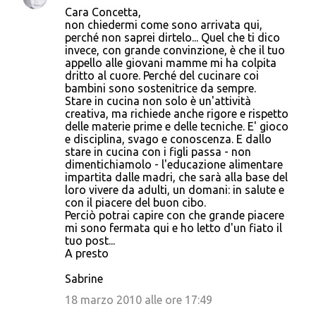
C
Cara Concetta,
o
non chiedermi come sono arrivata qui,
perché non saprei dirtelo... Quel che ti dico
m
invece, con grande convinzione, è che il tuo
m
appello alle giovani mamme mi ha colpita
dritto al cuore. Perché del cucinare coi
e
bambini sono sostenitrice da sempre.
n
Stare in cucina non solo è un'attività
creativa, ma richiede anche rigore e rispetto
t
delle materie prime e delle tecniche. E' gioco
i
e disciplina, svago e conoscenza. E dallo
stare in cucina con i figli passa - non
dimentichiamolo - l'educazione alimentare
impartita dalle madri, che sarà alla base del
loro vivere da adulti, un domani: in salute e
con il piacere del buon cibo.
Perciò potrai capire con che grande piacere
mi sono fermata qui e ho letto d'un fiato il
tuo post...
A presto
Sabrine
18 marzo 2010 alle ore 17:49