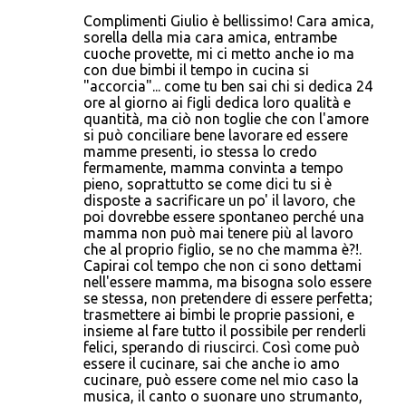
Complimenti Giulio è bellissimo! Cara amica,
sorella della mia cara amica, entrambe
cuoche provette, mi ci metto anche io ma
con due bimbi il tempo in cucina si
"accorcia"... come tu ben sai chi si dedica 24
ore al giorno ai figli dedica loro qualità e
quantità, ma ciò non toglie che con l'amore
si può conciliare bene lavorare ed essere
mamme presenti, io stessa lo credo
fermamente, mamma convinta a tempo
pieno, soprattutto se come dici tu si è
disposte a sacrificare un po' il lavoro, che
poi dovrebbe essere spontaneo perché una
mamma non può mai tenere più al lavoro
che al proprio figlio, se no che mamma è?!.
Capirai col tempo che non ci sono dettami
nell'essere mamma, ma bisogna solo essere
se stessa, non pretendere di essere perfetta;
trasmettere ai bimbi le proprie passioni, e
insieme al fare tutto il possibile per renderli
felici, sperando di riuscirci. Così come può
essere il cucinare, sai che anche io amo
cucinare, può essere come nel mio caso la
musica, il canto o suonare uno strumanto,