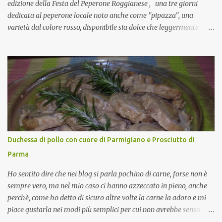
edizione della Festa del Peperone Roggianese , una tre giorni
dedicata al peperone locale noto anche come "pipazza", una
varietà dal colore rosso, disponibile sia dolce che leggermente
piccante, inserito dal Ministero delle Politiche Agricole Alimentari
e Forestali nella lista dei Prodotti Agroalimentari Tradizionali
(Pat) della Calabria. Un ingrediente versatile in cucina, utilizzato
fresco o essiccato in ricette della tradizione o in piatti innovativi.
Durante la prima serata dell'evento abbiamo avuto prova della
versatilità di questo ingrediente durante il "2° Concorso
Gastronomico di piatti a base di peperone Roggianese" ideato da
Gina Santagata , presidente dell'associazione Mongolfiera, che ha
visto coinvolte tante associazioni attive sul territorio che hanno
Duchessa di pollo con cuore di Parmigiano e Prosciutto di
voluto partecipare presentando un loro piatto a base di peperone.
Parma
Da giurata del concorso insieme agli chef Francesco Luci e ...
Ho sentito dire che nei blog si parla pochino di carne, forse non è
sempre vero, ma nel mio caso ci hanno azzeccato in pieno, anche
perchè, come ho detto di sicuro altre volte la carne la adoro e mi
piace gustarla nei modi più semplici per cui non avrebbe senso
inserirne la ricetta nel blog. La ricetta di oggi è, invece, un caso di