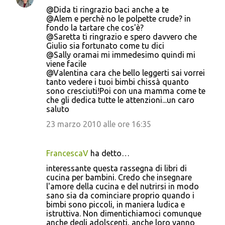
@Dida ti ringrazio baci anche a te
@Alem e perchè no le polpette crude? in
fondo la tartare che cos'è?
@Saretta ti ringrazio e spero davvero che
Giulio sia fortunato come tu dici
@Sally oramai mi immedesimo quindi mi
viene facile
@Valentina cara che bello leggerti sai vorrei
tanto vedere i tuoi bimbi chissà quanto
sono cresciuti!Poi con una mamma come te
che gli dedica tutte le attenzioni...un caro
saluto
23 marzo 2010 alle ore 16:35
FrancescaV
ha detto…
interessante questa rassegna di libri di
cucina per bambini. Credo che insegnare
l'amore della cucina e del nutrirsi in modo
sano sia da cominciare proprio quando i
bimbi sono piccoli, in maniera ludica e
istruttiva. Non dimentichiamoci comunque
anche degli adolscenti, anche loro vanno