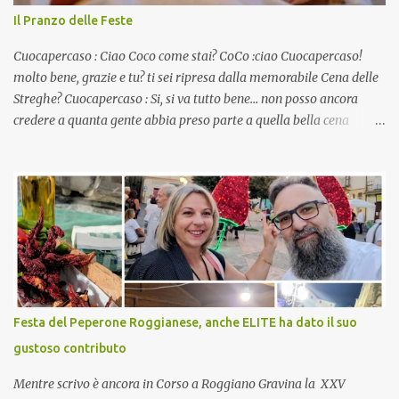
Il Pranzo delle Feste
Cuocapercaso : Ciao Coco come stai? CoCo :ciao Cuocapercaso!
molto bene, grazie e tu? ti sei ripresa dalla memorabile Cena delle
Streghe? Cuocapercaso : Si, si va tutto bene… non posso ancora
credere a quanta gente abbia preso parte a quella bella cena
virtuale! CoCo : Eh già!! E adesso con le feste che arrivano chissà
che mangiate…a proposito Cuoca cosa prepari domenica per
pranzo, racconta un po'! Perchè io avrò ospiti e cerco degli spunti...
Cuocapercaso : A dire il vero domenica prossima non preparo
nulla perché vado al Pranzo Aziendale di fine anno organizzato dai
mie capi! CoCo : Pranzo aziendale? Una bella idea! Cuocapercaso :
si, è un modo per riunirsi tutti a fine anno e tirare le somme…
naturalmente mangiando tutti insieme, con grande convivialità!
CoCo : è naturale il cibo, come sappiamo bene, funziona spesso da
Festa del Peperone Roggianese, anche ELITE ha dato il suo
collante e anche nel lavoro riesce a creare spesso l’ambiente
gustoso contributo
favorevole per molte belle opportunità, non trovi? Cuocapercaso :
Si, concordo! …addirittura si dice...
Mentre scrivo è ancora in Corso a Roggiano Gravina la XXV