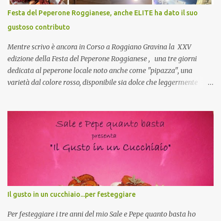
CoCo : è naturale il cibo, come sappiamo bene, funziona spesso da
Festa del Peperone Roggianese, anche ELITE ha dato il suo
collante e anche nel lavoro riesce a creare spesso l’ambiente
gustoso contributo
favorevole per molte belle opportunità, non trovi? Cuocapercaso :
Si, concordo! …addirittura si dice...
Mentre scrivo è ancora in Corso a Roggiano Gravina la XXV
edizione della Festa del Peperone Roggianese , una tre giorni
dedicata al peperone locale noto anche come "pipazza", una
varietà dal colore rosso, disponibile sia dolce che leggermente
piccante, inserito dal Ministero delle Politiche Agricole Alimentari
e Forestali nella lista dei Prodotti Agroalimentari Tradizionali
(Pat) della Calabria. Un ingrediente versatile in cucina, utilizzato
fresco o essiccato in ricette della tradizione o in piatti innovativi.
Durante la prima serata dell'evento abbiamo avuto prova della
versatilità di questo ingrediente durante il "2° Concorso
Gastronomico di piatti a base di peperone Roggianese" ideato da
Gina Santagata , presidente dell'associazione Mongolfiera, che ha
visto coinvolte tante associazioni attive sul territorio che hanno
Il gusto in un cucchiaio...per festeggiare
voluto partecipare presentando un loro piatto a base di peperone.
Da giurata del concorso insieme agli chef Francesco Luci e ...
Per festeggiare i tre anni del mio Sale e Pepe quanto basta ho