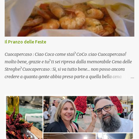
Il Pranzo delle Feste
Cuocapercaso : Ciao Coco come stai? CoCo :ciao Cuocapercaso!
molto bene, grazie e tu? ti sei ripresa dalla memorabile Cena delle
Streghe? Cuocapercaso : Si, si va tutto bene… non posso ancora
credere a quanta gente abbia preso parte a quella bella cena
virtuale! CoCo : Eh già!! E adesso con le feste che arrivano chissà
che mangiate…a proposito Cuoca cosa prepari domenica per
pranzo, racconta un po'! Perchè io avrò ospiti e cerco degli spunti...
Cuocapercaso : A dire il vero domenica prossima non preparo
nulla perché vado al Pranzo Aziendale di fine anno organizzato dai
mie capi! CoCo : Pranzo aziendale? Una bella idea! Cuocapercaso :
si, è un modo per riunirsi tutti a fine anno e tirare le somme…
naturalmente mangiando tutti insieme, con grande convivialità!