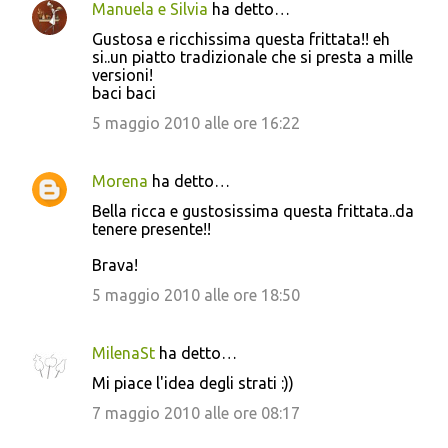
Manuela e Silvia
ha detto…
C
Gustosa e ricchissima questa frittata!! eh
o
si..un piatto tradizionale che si presta a mille
versioni!
m
baci baci
m
5 maggio 2010 alle ore 16:22
e
n
Morena
ha detto…
t
Bella ricca e gustosissima questa frittata..da
i
tenere presente!!
Brava!
5 maggio 2010 alle ore 18:50
MilenaSt
ha detto…
Mi piace l'idea degli strati :))
7 maggio 2010 alle ore 08:17