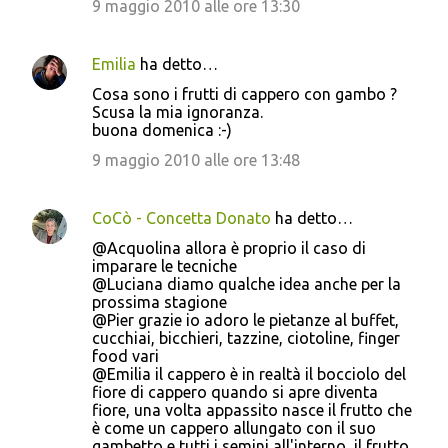
9 maggio 2010 alle ore 13:30
Emilia
ha detto…
Cosa sono i frutti di cappero con gambo ?
Scusa la mia ignoranza.
buona domenica :-)
9 maggio 2010 alle ore 13:48
CoCò - Concetta Donato
ha detto…
@Acquolina allora è proprio il caso di
imparare le tecniche
@Luciana diamo qualche idea anche per la
prossima stagione
@Pier grazie io adoro le pietanze al buffet,
cucchiai, bicchieri, tazzine, ciotoline, finger
food vari
@Emilia il cappero è in realtà il bocciolo del
fiore di cappero quando si apre diventa
fiore, una volta appassito nasce il frutto che
è come un cappero allungato con il suo
gambetto e tutti i semini all'interno, il frutto