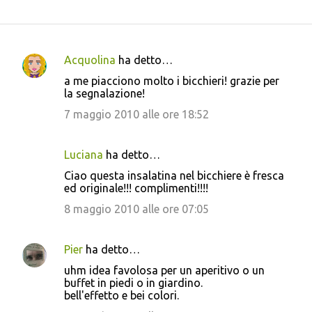
Acquolina
ha detto…
C
a me piacciono molto i bicchieri! grazie per
o
la segnalazione!
m
7 maggio 2010 alle ore 18:52
m
e
Luciana
ha detto…
n
Ciao questa insalatina nel bicchiere è fresca
t
ed originale!!! complimenti!!!!
i
8 maggio 2010 alle ore 07:05
Pier
ha detto…
uhm idea favolosa per un aperitivo o un
buffet in piedi o in giardino.
bell'effetto e bei colori.