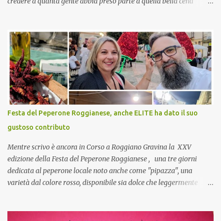
credere a quanta gente abbia preso parte a quella bella cena
virtuale! CoCo : Eh già!! E adesso con le feste che arrivano chissà
che mangiate…a proposito Cuoca cosa prepari domenica per
pranzo, racconta un po'! Perchè io avrò ospiti e cerco degli spunti...
Cuocapercaso : A dire il vero domenica prossima non preparo
nulla perché vado al Pranzo Aziendale di fine anno organizzato dai
mie capi! CoCo : Pranzo aziendale? Una bella idea! Cuocapercaso :
si, è un modo per riunirsi tutti a fine anno e tirare le somme…
naturalmente mangiando tutti insieme, con grande convivialità!
CoCo : è naturale il cibo, come sappiamo bene, funziona spesso da
Festa del Peperone Roggianese, anche ELITE ha dato il suo
collante e anche nel lavoro riesce a creare spesso l’ambiente
gustoso contributo
favorevole per molte belle opportunità, non trovi? Cuocapercaso :
Si, concordo! …addirittura si dice...
Mentre scrivo è ancora in Corso a Roggiano Gravina la XXV
edizione della Festa del Peperone Roggianese , una tre giorni
dedicata al peperone locale noto anche come "pipazza", una
varietà dal colore rosso, disponibile sia dolce che leggermente
piccante, inserito dal Ministero delle Politiche Agricole Alimentari
e Forestali nella lista dei Prodotti Agroalimentari Tradizionali
(Pat) della Calabria. Un ingrediente versatile in cucina, utilizzato