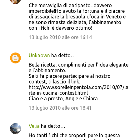
C
Che meraviglia di antipasto...davvero
o
imperdibile!Ho avuto la fortuna e il piacere
di assaggiare la bresaola d'oca in Veneto e
m
ne sono rimasta deliziata, l'abbinamento
m
con i fichi è davvero ottimo!
e
13 luglio 2010 alle ore 16:14
n
t
Unknown
ha detto…
i
Bella ricetta, complimenti per l'idea elegante
e l'abbinamento.
Se ti fa piacere partecipare al nostro
contest, ti lascio il link:
http://www.sorelleinpentola.com/2010/07/la
rte-in-cucina-contest.html
Ciao e a presto, Angie e Chiara
13 luglio 2010 alle ore 18:41
Velia
ha detto…
Ho tanti fichi che proporli pure in questa