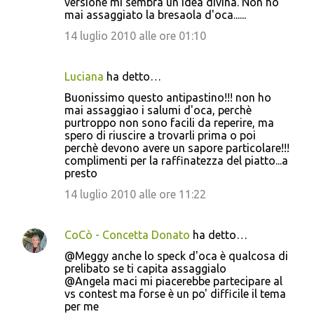
versione mi sembra un idea divina. Non ho
mai assaggiato la bresaola d'oca......
14 luglio 2010 alle ore 01:10
Luciana
ha detto…
Buonissimo questo antipastino!!! non ho
mai assaggiao i salumi d'oca, perchè
purtroppo non sono facili da reperire, ma
spero di riuscire a trovarli prima o poi
perchè devono avere un sapore particolare!!!
complimenti per la raffinatezza del piatto...a
presto
14 luglio 2010 alle ore 11:22
CoCò - Concetta Donato
ha detto…
@Meggy anche lo speck d'oca è qualcosa di
prelibato se ti capita assaggialo
@Angela maci mi piacerebbe partecipare al
vs contest ma forse è un po' difficile il tema
per me