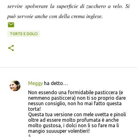
servire spolverare la superficie di zucchero a velo. Si
può servoie anche con della crema inglese.
TORTE E DOLCI
Meggy
ha detto…
C
Non essendo una formidabile pasticcera (e
o
nemmeno pasticcera) non ti so proprio dare
nessun consiglio, non ho mai fatto questa
m
torta!
m
Questa tua versione con mele uvetta e pinoli
oltre ad essere molto profumata è anche
e
molto gustosa, i dolci non li so fare ma li
n
mangio suuuuper volentieri!
:)