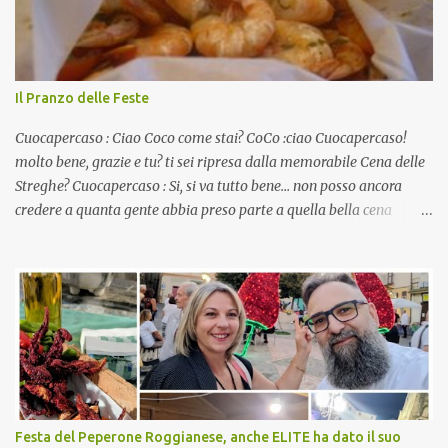
Il Pranzo delle Feste
Cuocapercaso : Ciao Coco come stai? CoCo :ciao Cuocapercaso!
molto bene, grazie e tu? ti sei ripresa dalla memorabile Cena delle
Streghe? Cuocapercaso : Si, si va tutto bene… non posso ancora
credere a quanta gente abbia preso parte a quella bella cena
virtuale! CoCo : Eh già!! E adesso con le feste che arrivano chissà
che mangiate…a proposito Cuoca cosa prepari domenica per
pranzo, racconta un po'! Perchè io avrò ospiti e cerco degli spunti...
Cuocapercaso : A dire il vero domenica prossima non preparo
nulla perché vado al Pranzo Aziendale di fine anno organizzato dai
mie capi! CoCo : Pranzo aziendale? Una bella idea! Cuocapercaso :
si, è un modo per riunirsi tutti a fine anno e tirare le somme…
naturalmente mangiando tutti insieme, con grande convivialità!
CoCo : è naturale il cibo, come sappiamo bene, funziona spesso da
Festa del Peperone Roggianese, anche ELITE ha dato il suo