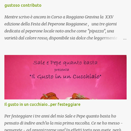
collante e anche nel lavoro riesce a creare spesso l’ambiente
gustoso contributo
favorevole per molte belle opportunità, non trovi? Cuocapercaso :
Si, concordo! …addirittura si dice...
Mentre scrivo è ancora in Corso a Roggiano Gravina la XXV
edizione della Festa del Peperone Roggianese , una tre giorni
dedicata al peperone locale noto anche come "pipazza", una
varietà dal colore rosso, disponibile sia dolce che leggermente
piccante, inserito dal Ministero delle Politiche Agricole Alimentari
e Forestali nella lista dei Prodotti Agroalimentari Tradizionali
(Pat) della Calabria. Un ingrediente versatile in cucina, utilizzato
fresco o essiccato in ricette della tradizione o in piatti innovativi.
Durante la prima serata dell'evento abbiamo avuto prova della
versatilità di questo ingrediente durante il "2° Concorso
Gastronomico di piatti a base di peperone Roggianese" ideato da
Gina Santagata , presidente dell'associazione Mongolfiera, che ha
visto coinvolte tante associazioni attive sul territorio che hanno
Il gusto in un cucchiaio...per festeggiare
voluto partecipare presentando un loro piatto a base di peperone.
Da giurata del concorso insieme agli chef Francesco Luci e ...
Per festeggiare i tre anni del mio Sale e Pepe quanto basta ho
pensato di indire anch'io la mia prima raccolta. Ce ne ho messo -
penserete - ad organizzarne una! In effetti torto non avete, però