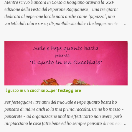
Si, concordo! …addirittura si dice...
Mentre scrivo è ancora in Corso a Roggiano Gravina la XXV
edizione della Festa del Peperone Roggianese , una tre giorni
dedicata al peperone locale noto anche come "pipazza", una
varietà dal colore rosso, disponibile sia dolce che leggermente
piccante, inserito dal Ministero delle Politiche Agricole Alimentari
e Forestali nella lista dei Prodotti Agroalimentari Tradizionali
(Pat) della Calabria. Un ingrediente versatile in cucina, utilizzato
fresco o essiccato in ricette della tradizione o in piatti innovativi.
Durante la prima serata dell'evento abbiamo avuto prova della
versatilità di questo ingrediente durante il "2° Concorso
Gastronomico di piatti a base di peperone Roggianese" ideato da
Gina Santagata , presidente dell'associazione Mongolfiera, che ha
visto coinvolte tante associazioni attive sul territorio che hanno
Il gusto in un cucchiaio...per festeggiare
voluto partecipare presentando un loro piatto a base di peperone.
Da giurata del concorso insieme agli chef Francesco Luci e ...
Per festeggiare i tre anni del mio Sale e Pepe quanto basta ho
pensato di indire anch'io la mia prima raccolta. Ce ne ho messo -
penserete - ad organizzarne una! In effetti torto non avete, però
mi piacciono le cose fatte bene ed ho sempre pensato di non essere
all'altezza, non che adesso lo sia ma mi sono proprio buttata