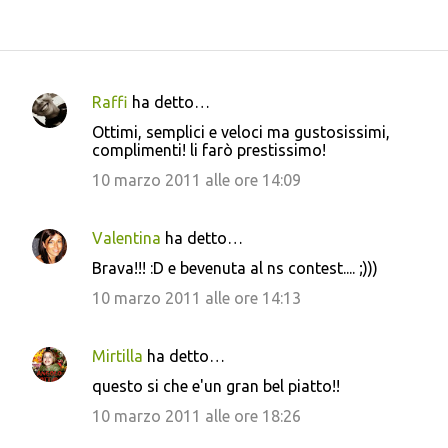
Raffi
ha detto…
C
Ottimi, semplici e veloci ma gustosissimi,
o
complimenti! li farò prestissimo!
m
10 marzo 2011 alle ore 14:09
m
e
Valentina
ha detto…
n
Brava!!! :D e bevenuta al ns contest.... ;)))
t
10 marzo 2011 alle ore 14:13
i
Mirtilla
ha detto…
questo si che e'un gran bel piatto!!
10 marzo 2011 alle ore 18:26