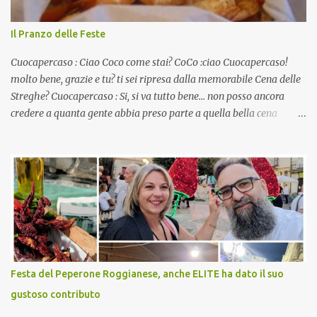
Il Pranzo delle Feste
Cuocapercaso : Ciao Coco come stai? CoCo :ciao Cuocapercaso!
molto bene, grazie e tu? ti sei ripresa dalla memorabile Cena delle
Streghe? Cuocapercaso : Si, si va tutto bene… non posso ancora
credere a quanta gente abbia preso parte a quella bella cena
virtuale! CoCo : Eh già!! E adesso con le feste che arrivano chissà
che mangiate…a proposito Cuoca cosa prepari domenica per
pranzo, racconta un po'! Perchè io avrò ospiti e cerco degli spunti...
Cuocapercaso : A dire il vero domenica prossima non preparo
nulla perché vado al Pranzo Aziendale di fine anno organizzato dai
mie capi! CoCo : Pranzo aziendale? Una bella idea! Cuocapercaso :
si, è un modo per riunirsi tutti a fine anno e tirare le somme…
naturalmente mangiando tutti insieme, con grande convivialità!
CoCo : è naturale il cibo, come sappiamo bene, funziona spesso da
Festa del Peperone Roggianese, anche ELITE ha dato il suo
collante e anche nel lavoro riesce a creare spesso l’ambiente
gustoso contributo
favorevole per molte belle opportunità, non trovi? Cuocapercaso :