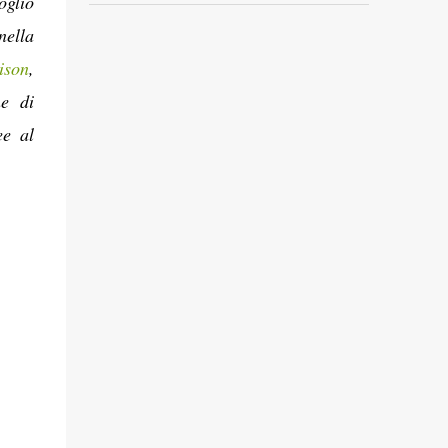
oglio
nella
ison
,
ne di
ee al