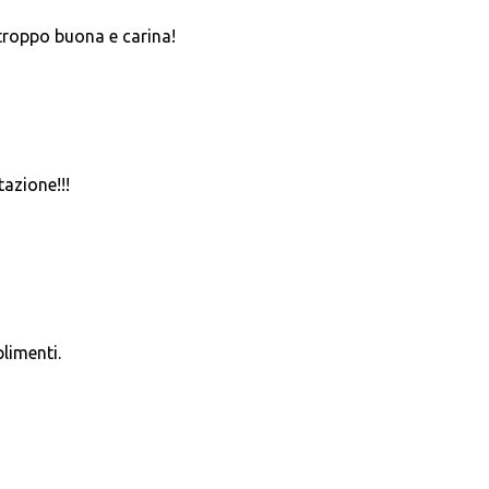
 troppo buona e carina!
azione!!!
limenti.