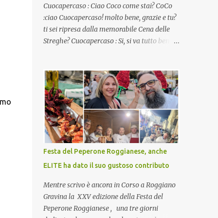
Cuocapercaso : Ciao Coco come stai? CoCo
:ciao Cuocapercaso! molto bene, grazie e tu?
ti sei ripresa dalla memorabile Cena delle
Streghe? Cuocapercaso : Si, si va tutto bene…
non posso ancora credere a quanta gente
abbia preso parte a quella bella cena
virtuale! CoCo : Eh già!! E adesso con le feste
che arrivano chissà che mangiate…a
proposito Cuoca cosa prepari domenica per
iamo
pranzo, racconta un po'! Perchè io avrò ospiti
e cerco degli spunti... Cuocapercaso : A dire il
vero domenica prossima non preparo nulla
perché vado al Pranzo Aziendale di fine
Festa del Peperone Roggianese, anche
anno organizzato dai mie capi! CoCo :
ELITE ha dato il suo gustoso contributo
Pranzo aziendale? Una bella idea!
Cuocapercaso : si, è un modo per riunirsi
Mentre scrivo è ancora in Corso a Roggiano
tutti a fine anno e tirare le somme…
Gravina la XXV edizione della Festa del
naturalmente mangiando tutti insieme, con
Peperone Roggianese , una tre giorni
grande convivialità! CoCo : è naturale il cibo,