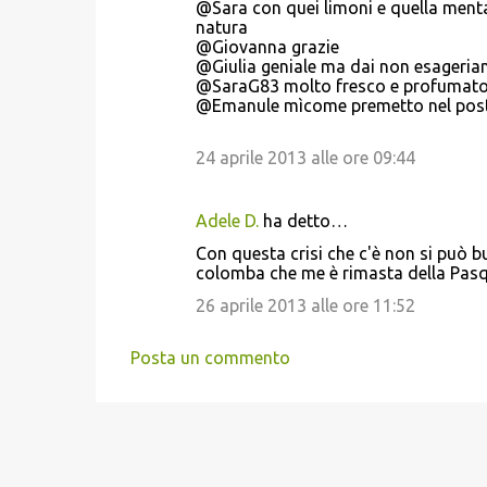
@Sara con quei limoni e quella menta 
natura
@Giovanna grazie
@Giulia geniale ma dai non esageri
@SaraG83 molto fresco e profumato pe
@Emanule mìcome premetto nel post g
24 aprile 2013 alle ore 09:44
Adele D.
ha detto…
Con questa crisi che c'è non si può b
colomba che me è rimasta della Pasq
26 aprile 2013 alle ore 11:52
Posta un commento