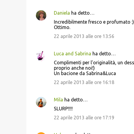
Daniela
ha detto…
C
Incredibilmente fresco e profumato :)
o
Ottimo.
m
22 aprile 2013 alle ore 13:56
m
e
Luca and Sabrina
ha detto…
n
Complimenti per l'originalità, un dess
t
proprio anche noi!)
Un bacione da Sabrina&Luca
i
22 aprile 2013 alle ore 16:18
Mila
ha detto…
SLURP!!!!
22 aprile 2013 alle ore 17:19