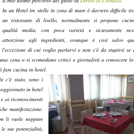
Il mio ultimo percorso del gusto su
Diritto di Cronaca
.
In un Hotel tre stelle in zona di mare è davvero difficile tr
un ristorante di livello, normalmente si propone cuci
qualità media, con poca varietà e sicuramente nes
attenzione agli ingredienti, ovunque è così salvo qu
l'eccezione di cui voglio parlarvi e non c'è da stupirsi se 
na cena o si scomodano critici e giornalisti a conoscere lo
 fare cucina in hotel.
hi c'è stato, sono i
soggiornato in hotel
 e ai riconoscimenti
che manifestazione.
on li vuole neppure
 le sue potenzialità,