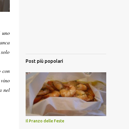
d uno
ianca
 solo
Post più popolari
o con
vino
a nel
Il Pranzo delle Feste