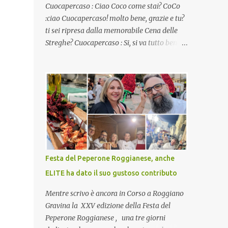
Cuocapercaso : Ciao Coco come stai? CoCo
:ciao Cuocapercaso! molto bene, grazie e tu?
ti sei ripresa dalla memorabile Cena delle
Streghe? Cuocapercaso : Si, si va tutto bene…
non posso ancora credere a quanta gente
abbia preso parte a quella bella cena
virtuale! CoCo : Eh già!! E adesso con le feste
che arrivano chissà che mangiate…a
proposito Cuoca cosa prepari domenica per
pranzo, racconta un po'! Perchè io avrò ospiti
e cerco degli spunti... Cuocapercaso : A dire il
vero domenica prossima non preparo nulla
perché vado al Pranzo Aziendale di fine
Festa del Peperone Roggianese, anche
anno organizzato dai mie capi! CoCo :
ELITE ha dato il suo gustoso contributo
Pranzo aziendale? Una bella idea!
Cuocapercaso : si, è un modo per riunirsi
Mentre scrivo è ancora in Corso a Roggiano
tutti a fine anno e tirare le somme…
Gravina la XXV edizione della Festa del
naturalmente mangiando tutti insieme, con
Peperone Roggianese , una tre giorni
grande convivialità! CoCo : è naturale il cibo,