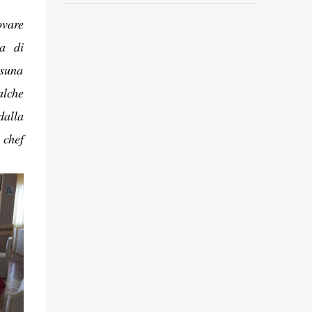
ovare
na di
suna
alche
dalla
 chef