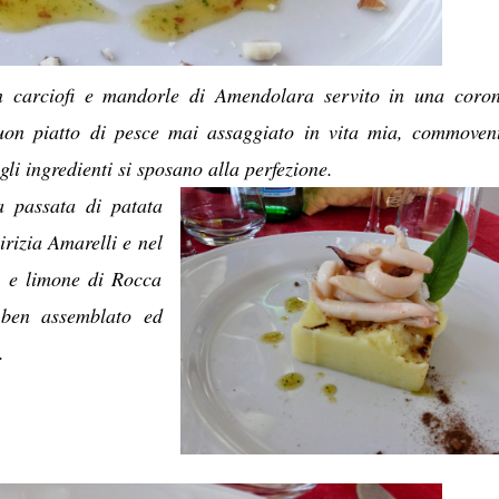
n carciofi e mandorle di Amendolara servito in una coro
uon piatto di pesce mai assaggiato in vita mia, commoven
 gli ingredienti si sposano alla perfezione.
a passata di patata
irizia Amarelli e nel
i e limone di Rocca
 ben assemblato ed
o.