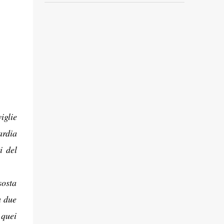
iglie
ardia
i del
sosta
a due
 quei