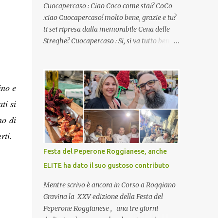
Cuocapercaso : Ciao Coco come stai? CoCo
:ciao Cuocapercaso! molto bene, grazie e tu?
ti sei ripresa dalla memorabile Cena delle
Streghe? Cuocapercaso : Si, si va tutto bene…
non posso ancora credere a quanta gente
abbia preso parte a quella bella cena
virtuale! CoCo : Eh già!! E adesso con le feste
ino e
che arrivano chissà che mangiate…a
proposito Cuoca cosa prepari domenica per
ti si
pranzo, racconta un po'! Perchè io avrò ospiti
no di
e cerco degli spunti... Cuocapercaso : A dire il
rti.
vero domenica prossima non preparo nulla
perché vado al Pranzo Aziendale di fine
Festa del Peperone Roggianese, anche
anno organizzato dai mie capi! CoCo :
ELITE ha dato il suo gustoso contributo
Pranzo aziendale? Una bella idea!
Cuocapercaso : si, è un modo per riunirsi
Mentre scrivo è ancora in Corso a Roggiano
tutti a fine anno e tirare le somme…
Gravina la XXV edizione della Festa del
naturalmente mangiando tutti insieme, con
Peperone Roggianese , una tre giorni
grande convivialità! CoCo : è naturale il cibo,