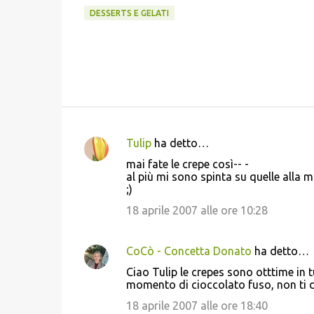
DESSERTS E GELATI
Tulip
ha detto…
C
mai fate le crepe così-- -
o
al più mi sono spinta su quelle alla m
;)
m
m
18 aprile 2007 alle ore 10:28
e
n
CoCò - Concetta Donato
ha detto…
t
Ciao Tulip le crepes sono otttime in 
momento di cioccolato fuso, non ti di
i
18 aprile 2007 alle ore 18:40