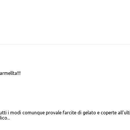
armellta!!!
tutti i modi comunque provale farcite di gelato e coperte all'ul
co...