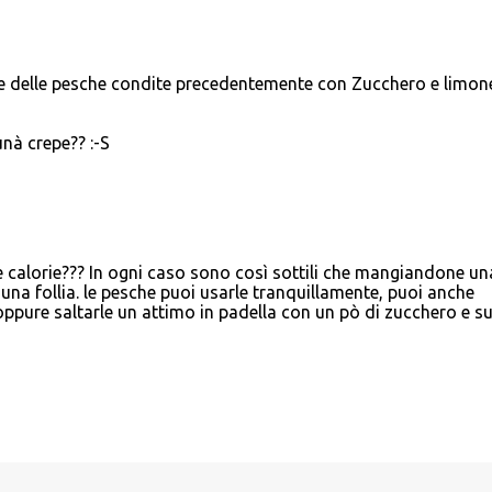
mette delle pesche condite precedentemente con Zucchero e limon
unà crepe?? :-S
alorie??? In ogni caso sono così sottili che mangiandone un
i una follia. le pesche puoi usarle tranquillamente, puoi anche
ppure saltarle un attimo in padella con un pò di zucchero e s