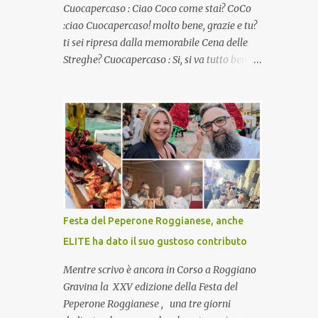
Cuocapercaso : Ciao Coco come stai? CoCo
:ciao Cuocapercaso! molto bene, grazie e tu?
ti sei ripresa dalla memorabile Cena delle
Streghe? Cuocapercaso : Si, si va tutto bene…
non posso ancora credere a quanta gente
abbia preso parte a quella bella cena
virtuale! CoCo : Eh già!! E adesso con le feste
che arrivano chissà che mangiate…a
proposito Cuoca cosa prepari domenica per
pranzo, racconta un po'! Perchè io avrò ospiti
e cerco degli spunti... Cuocapercaso : A dire il
vero domenica prossima non preparo nulla
perché vado al Pranzo Aziendale di fine
Festa del Peperone Roggianese, anche
anno organizzato dai mie capi! CoCo :
ELITE ha dato il suo gustoso contributo
Pranzo aziendale? Una bella idea!
Cuocapercaso : si, è un modo per riunirsi
Mentre scrivo è ancora in Corso a Roggiano
tutti a fine anno e tirare le somme…
Gravina la XXV edizione della Festa del
naturalmente mangiando tutti insieme, con
Peperone Roggianese , una tre giorni
grande convivialità! CoCo : è naturale il cibo,