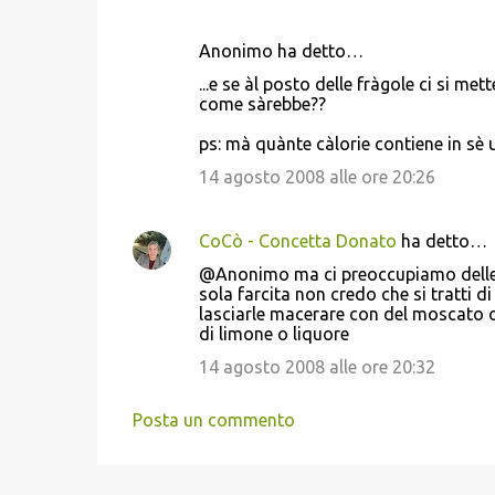
Anonimo ha detto…
...e se àl posto delle fràgole ci si 
come sàrebbe??
ps: mà quànte càlorie contiene in sè 
14 agosto 2008 alle ore 20:26
CoCò - Concetta Donato
ha detto…
@Anonimo ma ci preoccupiamo delle c
sola farcita non credo che si tratti d
lasciarle macerare con del moscato o
di limone o liquore
14 agosto 2008 alle ore 20:32
Posta un commento