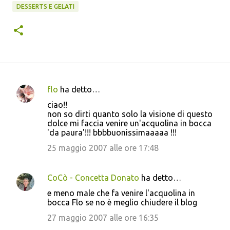
DESSERTS E GELATI
flo
ha detto…
C
ciao!!
o
non so dirti quanto solo la visione di questo
dolce mi faccia venire un'acquolina in bocca
m
'da paura'!!! bbbbuonissimaaaaa !!!
m
25 maggio 2007 alle ore 17:48
e
n
CoCò - Concetta Donato
ha detto…
t
e meno male che fa venire l'acquolina in
i
bocca Flo se no è meglio chiudere il blog
27 maggio 2007 alle ore 16:35