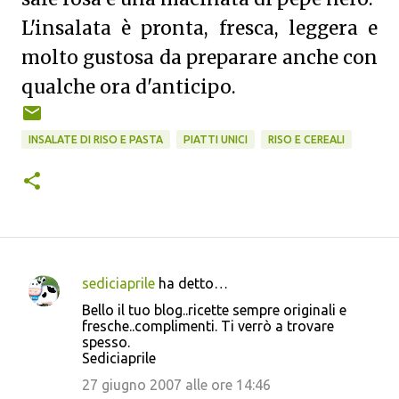
L'insalata è pronta, fresca, leggera e
molto gustosa da preparare anche con
qualche ora d'anticipo.
INSALATE DI RISO E PASTA
PIATTI UNICI
RISO E CEREALI
sediciaprile
ha detto…
C
Bello il tuo blog..ricette sempre originali e
o
fresche..complimenti. Ti verrò a trovare
spesso.
m
Sediciaprile
m
27 giugno 2007 alle ore 14:46
e