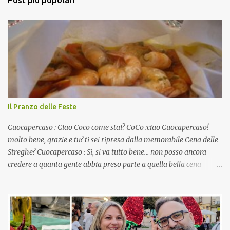
Post più popolari
Il Pranzo delle Feste
Cuocapercaso : Ciao Coco come stai? CoCo :ciao Cuocapercaso!
molto bene, grazie e tu? ti sei ripresa dalla memorabile Cena delle
Streghe? Cuocapercaso : Si, si va tutto bene… non posso ancora
credere a quanta gente abbia preso parte a quella bella cena
virtuale! CoCo : Eh già!! E adesso con le feste che arrivano chissà
che mangiate…a proposito Cuoca cosa prepari domenica per
pranzo, racconta un po'! Perchè io avrò ospiti e cerco degli spunti...
Cuocapercaso : A dire il vero domenica prossima non preparo
nulla perché vado al Pranzo Aziendale di fine anno organizzato dai