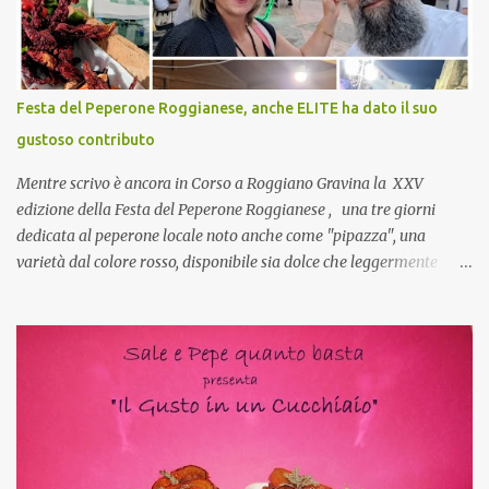
mie capi! CoCo : Pranzo aziendale? Una bella idea! Cuocapercaso :
si, è un modo per riunirsi tutti a fine anno e tirare le somme…
naturalmente mangiando tutti insieme, con grande convivialità!
CoCo : è naturale il cibo, come sappiamo bene, funziona spesso da
Festa del Peperone Roggianese, anche ELITE ha dato il suo
collante e anche nel lavoro riesce a creare spesso l’ambiente
gustoso contributo
favorevole per molte belle opportunità, non trovi? Cuocapercaso :
Si, concordo! …addirittura si dice...
Mentre scrivo è ancora in Corso a Roggiano Gravina la XXV
edizione della Festa del Peperone Roggianese , una tre giorni
dedicata al peperone locale noto anche come "pipazza", una
varietà dal colore rosso, disponibile sia dolce che leggermente
piccante, inserito dal Ministero delle Politiche Agricole Alimentari
e Forestali nella lista dei Prodotti Agroalimentari Tradizionali
(Pat) della Calabria. Un ingrediente versatile in cucina, utilizzato
fresco o essiccato in ricette della tradizione o in piatti innovativi.
Durante la prima serata dell'evento abbiamo avuto prova della
versatilità di questo ingrediente durante il "2° Concorso
Gastronomico di piatti a base di peperone Roggianese" ideato da
Gina Santagata , presidente dell'associazione Mongolfiera, che ha