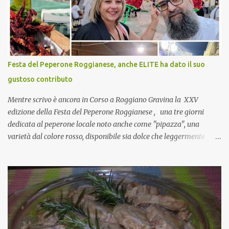
nulla perché vado al Pranzo Aziendale di fine anno organizzato dai
mie capi! CoCo : Pranzo aziendale? Una bella idea! Cuocapercaso :
si, è un modo per riunirsi tutti a fine anno e tirare le somme…
naturalmente mangiando tutti insieme, con grande convivialità!
CoCo : è naturale il cibo, come sappiamo bene, funziona spesso da
Festa del Peperone Roggianese, anche ELITE ha dato il suo
collante e anche nel lavoro riesce a creare spesso l’ambiente
gustoso contributo
favorevole per molte belle opportunità, non trovi? Cuocapercaso :
Si, concordo! …addirittura si dice...
Mentre scrivo è ancora in Corso a Roggiano Gravina la XXV
edizione della Festa del Peperone Roggianese , una tre giorni
dedicata al peperone locale noto anche come "pipazza", una
varietà dal colore rosso, disponibile sia dolce che leggermente
piccante, inserito dal Ministero delle Politiche Agricole Alimentari
e Forestali nella lista dei Prodotti Agroalimentari Tradizionali
(Pat) della Calabria. Un ingrediente versatile in cucina, utilizzato
fresco o essiccato in ricette della tradizione o in piatti innovativi.
Durante la prima serata dell'evento abbiamo avuto prova della
versatilità di questo ingrediente durante il "2° Concorso
Gastronomico di piatti a base di peperone Roggianese" ideato da