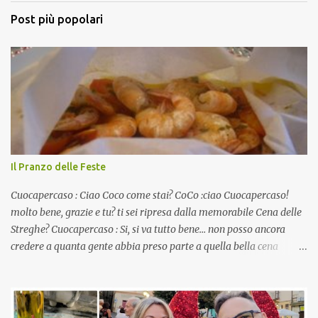
Post più popolari
Il Pranzo delle Feste
Cuocapercaso : Ciao Coco come stai? CoCo :ciao Cuocapercaso!
molto bene, grazie e tu? ti sei ripresa dalla memorabile Cena delle
Streghe? Cuocapercaso : Si, si va tutto bene… non posso ancora
credere a quanta gente abbia preso parte a quella bella cena
virtuale! CoCo : Eh già!! E adesso con le feste che arrivano chissà
che mangiate…a proposito Cuoca cosa prepari domenica per
pranzo, racconta un po'! Perchè io avrò ospiti e cerco degli spunti...
Cuocapercaso : A dire il vero domenica prossima non preparo