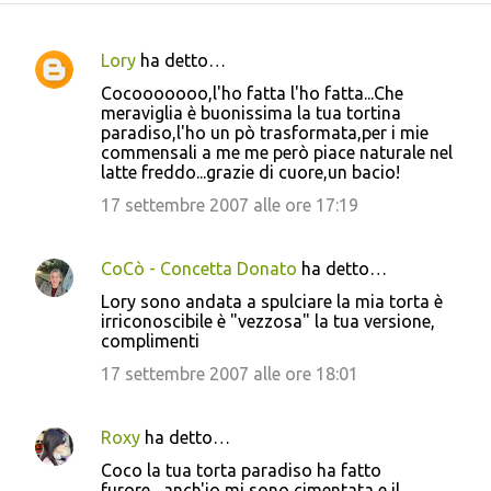
Lory
ha detto…
C
Cocooooooo,l'ho fatta l'ho fatta...Che
o
meraviglia è buonissima la tua tortina
paradiso,l'ho un pò trasformata,per i mie
m
commensali a me me però piace naturale nel
m
latte freddo...grazie di cuore,un bacio!
e
17 settembre 2007 alle ore 17:19
n
t
CoCò - Concetta Donato
ha detto…
i
Lory sono andata a spulciare la mia torta è
irriconoscibile è "vezzosa" la tua versione,
complimenti
17 settembre 2007 alle ore 18:01
Roxy
ha detto…
Coco la tua torta paradiso ha fatto
furore....anch'io mi sono cimentata e il