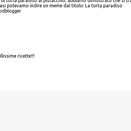
 di torta paradiso al pistacchio, abbiamo dimostrato che si tr
uasi potevamo indire un meme dal titolo: La torta paradiso
foodblogger
lissime ricette!!!