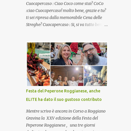
Cuocapercaso : Ciao Coco come stai? CoCo
:ciao Cuocapercaso! molto bene, grazie e tu?
ti sei ripresa dalla memorabile Cena delle
Streghe? Cuocapercaso : Si, si va tutto bene…
non posso ancora credere a quanta gente
abbia preso parte a quella bella cena
virtuale! CoCo : Eh già!! E adesso con le feste
che arrivano chissà che mangiate…a
proposito Cuoca cosa prepari domenica per
pranzo, racconta un po'! Perchè io avrò ospiti
e cerco degli spunti... Cuocapercaso : A dire il
vero domenica prossima non preparo nulla
perché vado al Pranzo Aziendale di fine
Festa del Peperone Roggianese, anche
anno organizzato dai mie capi! CoCo :
ELITE ha dato il suo gustoso contributo
Pranzo aziendale? Una bella idea!
Cuocapercaso : si, è un modo per riunirsi
Mentre scrivo è ancora in Corso a Roggiano
tutti a fine anno e tirare le somme…
Gravina la XXV edizione della Festa del
naturalmente mangiando tutti insieme, con
Peperone Roggianese , una tre giorni
grande convivialità! CoCo : è naturale il cibo,