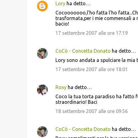
Lory
ha detto…
C
Cocooooooo,l'ho fatta l'ho fatta...Ch
o
trasformata,per i mie commensali a me
bacio!
m
m
17 settembre 2007 alle ore 17:19
e
n
CoCò - Concetta Donato
ha detto…
t
Lory sono andata a spulciare la mia t
i
17 settembre 2007 alle ore 18:01
Roxy
ha detto…
Coco la tua torta paradiso ha fatto fu
straordinario! Baci
18 settembre 2007 alle ore 09:56
CoCò - Concetta Donato
ha detto…