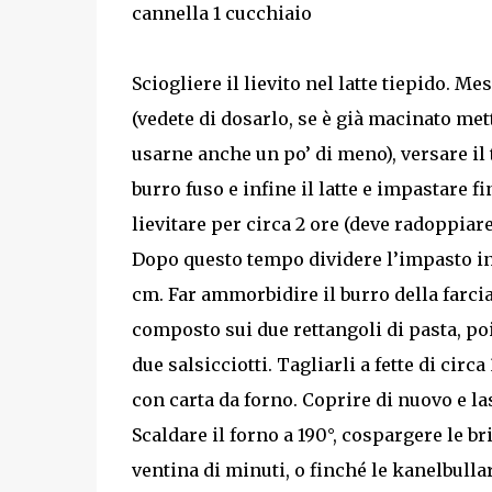
cannella 1 cucchiaio
Sciogliere il lievito nel latte tiepido. M
(vedete di dosarlo, se è già macinato met
usarne anche un po’ di meno), versare il t
burro fuso e infine il latte e impastare fi
lievitare per circa 2 ore (deve radoppiare
Dopo questo tempo dividere l’impasto in
cm. Far ammorbidire il burro della farci
composto sui due rettangoli di pasta, po
due salsicciotti. Tagliarli a fette di circ
con carta da forno. Coprire di nuovo e la
Scaldare il forno a 190°, cospargere le b
ventina di minuti, o finché le kanelbullar