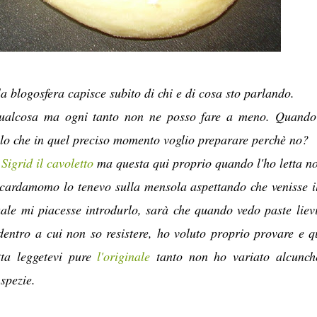
la blogosfera capisce subito di chi e di cosa sto parlando.
qualcosa ma ogni tanto non ne posso fare a meno. Quand
ello che in quel preciso momento voglio preparare perchè no?
a
Sigrid il cavoletto
ma questa qui proprio quando l'ho letta n
l cardamomo lo tenevo sulla mensola aspettando che venisse i
ale mi piacesse introdurlo, sarà che quando vedo paste lievi
entro a cui non so resistere, ho voluto proprio provare e q
tta leggetevi pure
l'originale
tanto non ho variato alcunch
spezie.