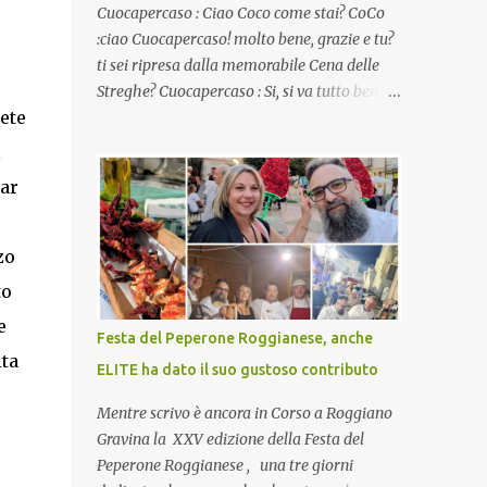
Cuocapercaso : Ciao Coco come stai? CoCo
:ciao Cuocapercaso! molto bene, grazie e tu?
ti sei ripresa dalla memorabile Cena delle
Streghe? Cuocapercaso : Si, si va tutto bene…
ete
non posso ancora credere a quanta gente
abbia preso parte a quella bella cena
l
virtuale! CoCo : Eh già!! E adesso con le feste
iar
che arrivano chissà che mangiate…a
proposito Cuoca cosa prepari domenica per
pranzo, racconta un po'! Perchè io avrò ospiti
zo
e cerco degli spunti... Cuocapercaso : A dire il
to
vero domenica prossima non preparo nulla
e
perché vado al Pranzo Aziendale di fine
Festa del Peperone Roggianese, anche
anno organizzato dai mie capi! CoCo :
ita
ELITE ha dato il suo gustoso contributo
Pranzo aziendale? Una bella idea!
Cuocapercaso : si, è un modo per riunirsi
Mentre scrivo è ancora in Corso a Roggiano
tutti a fine anno e tirare le somme…
Gravina la XXV edizione della Festa del
naturalmente mangiando tutti insieme, con
Peperone Roggianese , una tre giorni
grande convivialità! CoCo : è naturale il cibo,