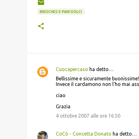
BRIOCHES E PANI DOLCI
Cuocapercaso
ha detto…
C
Bellissime e sicuramente buonissime! i
o
Invece il cardamono non l'ho mai ass
m
ciao
m
Grazia
e
4 ottobre 2007 alle ore 16:50
n
t
i
CoCò - Concetta Donato
ha detto…