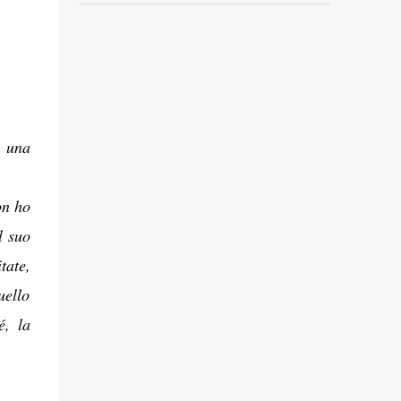
o una
on ho
l suo
tate,
uello
é, la