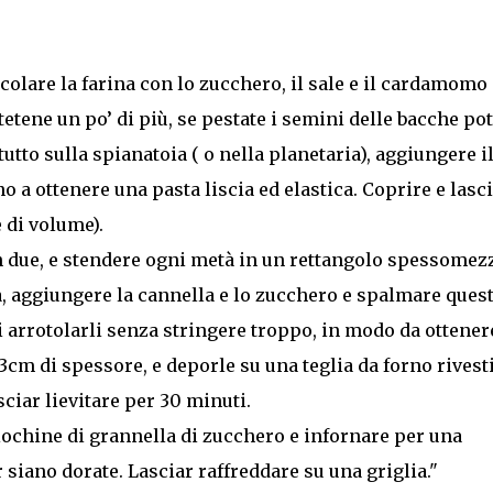
escolare la farina con lo zucchero, il sale e il cardamomo
tetene un po’ di più, se pestate i semini delle bacche pot
utto sulla spianatoia ( o nella planetaria), aggiungere i
no a ottenere una pasta liscia ed elastica. Coprire e lasc
 di volume).
 due, e stendere ogni metà in un rettangolo spessomez
a, aggiungere la cannella e lo zucchero e spalmare ques
i arrotolarli senza stringere troppo, in modo da ottener
a 3cm di spessore, e deporle su una teglia da forno rivest
sciar lievitare per 30 minuti.
riochine di grannella di zucchero e infornare per una
 siano dorate. Lasciar raffreddare su una griglia."