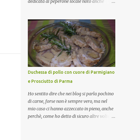
dedicata al peperone locale noto anche
come sappiamo bene, funziona spesso da
come "pipazza", una varietà dal colore rosso,
collante e anche nel lavoro riesce a creare
disponibile sia dolce che leggermente
spesso l’ambiente favorevole per molte belle
piccante, inserito dal Ministero delle
opportunità, non trovi? Cuocapercaso : Si,
Politiche Agricole Alimentari e Forestali
concordo! …addirittura si dice...
nella lista dei Prodotti Agroalimentari
Tradizionali (Pat) della Calabria. Un
ingrediente versatile in cucina, utilizzato
fresco o essiccato in ricette della tradizione o
in piatti innovativi. Durante la prima serata
Duchessa di pollo con cuore di Parmigiano
dell'evento abbiamo avuto prova della
e Prosciutto di Parma
versatilità di questo ingrediente durante il
"2° Concorso Gastronomico di piatti a base
Ho sentito dire che nei blog si parla pochino
di peperone Roggianese" ideato da Gina
di carne, forse non è sempre vero, ma nel
Santagata , presidente
mio caso ci hanno azzeccato in pieno, anche
dell'associazione Mongolfiera, che ha visto
perchè, come ho detto di sicuro altre volte la
coinvolte tante associazioni attive sul
carne la adoro e mi piace gustarla nei modi
territorio che hanno voluto partecipare
più semplici per cui non avrebbe senso
presentando un loro piatto a base di
inserirne la ricetta nel blog. La ricetta di oggi