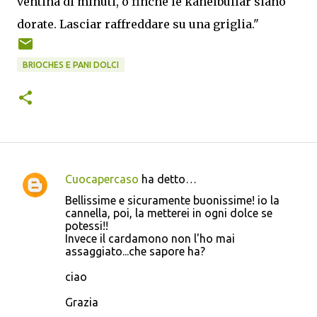
ventina di minuti, o finché le kanelbullar siano
dorate. Lasciar raffreddare su una griglia."
BRIOCHES E PANI DOLCI
Cuocapercaso
ha detto…
C
Bellissime e sicuramente buonissime! io la
o
cannella, poi, la metterei in ogni dolce se
potessi!!
m
Invece il cardamono non l'ho mai
m
assaggiato...che sapore ha?
e
ciao
n
Grazia
t