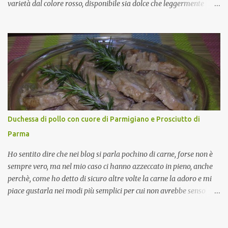
varietà dal colore rosso, disponibile sia dolce che leggermente
piccante, inserito dal Ministero delle Politiche Agricole Alimentari
e Forestali nella lista dei Prodotti Agroalimentari Tradizionali
(Pat) della Calabria. Un ingrediente versatile in cucina, utilizzato
fresco o essiccato in ricette della tradizione o in piatti innovativi.
Durante la prima serata dell'evento abbiamo avuto prova della
versatilità di questo ingrediente durante il "2° Concorso
Gastronomico di piatti a base di peperone Roggianese" ideato da
Gina Santagata , presidente dell'associazione Mongolfiera, che ha
visto coinvolte tante associazioni attive sul territorio che hanno
Duchessa di pollo con cuore di Parmigiano e Prosciutto di
voluto partecipare presentando un loro piatto a base di peperone.
Parma
Da giurata del concorso insieme agli chef Francesco Luci e ...
Ho sentito dire che nei blog si parla pochino di carne, forse non è
sempre vero, ma nel mio caso ci hanno azzeccato in pieno, anche
perchè, come ho detto di sicuro altre volte la carne la adoro e mi
piace gustarla nei modi più semplici per cui non avrebbe senso
inserirne la ricetta nel blog. La ricetta di oggi è, invece, un caso di
quelli in cui oltre al gusto possiamo avere una bella presentazione.
La carne utilizzata è il classico (a volte stopposo ma non preparato