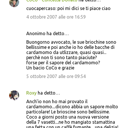
cuocapercaso: poi mi dici se ti piace ciao
4 ottobre 2007 alle ore 16:59
Anonimo ha detto…
Buongorno avvocato, le sue briochine sono
bellissime e poi anche io ho delle bacche di
cardamomo da utlizzare, quasi quasi...
perchè non ti sono tanto piaciute?
forse per il sapore del cardamomo?
Un bacio CoCo e grazie
5 ottobre 2007 alle ore 09:54
Roxy
ha detto…
Anch'io non ho mai provato il
cardamomo....dicono abbia un sapore molto
particolare! Le brioscine sono bellissime.
Coco a giorni posto una nuova versione
della 7 vasetti....ne ho mangiato stamattina
una fetta con un caffè fumante.....una delizia!