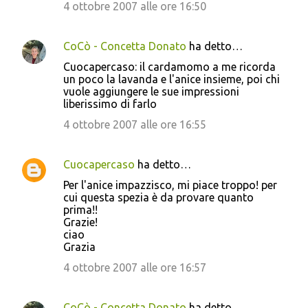
4 ottobre 2007 alle ore 16:50
i
CoCò - Concetta Donato
ha detto…
Cuocapercaso: il cardamomo a me ricorda
un poco la lavanda e l'anice insieme, poi chi
vuole aggiungere le sue impressioni
liberissimo di farlo
4 ottobre 2007 alle ore 16:55
Cuocapercaso
ha detto…
Per l'anice impazzisco, mi piace troppo! per
cui questa spezia è da provare quanto
prima!!
Grazie!
ciao
Grazia
4 ottobre 2007 alle ore 16:57
CoCò - Concetta Donato
ha detto…