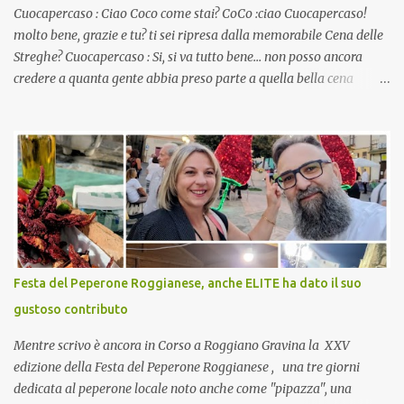
Cuocapercaso : Ciao Coco come stai? CoCo :ciao Cuocapercaso!
molto bene, grazie e tu? ti sei ripresa dalla memorabile Cena delle
Streghe? Cuocapercaso : Si, si va tutto bene… non posso ancora
credere a quanta gente abbia preso parte a quella bella cena
virtuale! CoCo : Eh già!! E adesso con le feste che arrivano chissà
che mangiate…a proposito Cuoca cosa prepari domenica per
pranzo, racconta un po'! Perchè io avrò ospiti e cerco degli spunti...
Cuocapercaso : A dire il vero domenica prossima non preparo
nulla perché vado al Pranzo Aziendale di fine anno organizzato dai
mie capi! CoCo : Pranzo aziendale? Una bella idea! Cuocapercaso :
si, è un modo per riunirsi tutti a fine anno e tirare le somme…
naturalmente mangiando tutti insieme, con grande convivialità!
CoCo : è naturale il cibo, come sappiamo bene, funziona spesso da
Festa del Peperone Roggianese, anche ELITE ha dato il suo
collante e anche nel lavoro riesce a creare spesso l’ambiente
gustoso contributo
favorevole per molte belle opportunità, non trovi? Cuocapercaso :
Si, concordo! …addirittura si dice...
Mentre scrivo è ancora in Corso a Roggiano Gravina la XXV
edizione della Festa del Peperone Roggianese , una tre giorni
dedicata al peperone locale noto anche come "pipazza", una