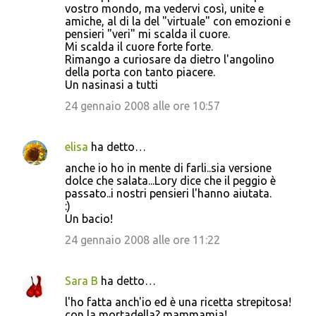
vostro mondo, ma vedervi così, unite e
amiche, al di la del "virtuale" con emozioni e
pensieri "veri" mi scalda il cuore.
Mi scalda il cuore forte forte.
Rimango a curiosare da dietro l'angolino
della porta con tanto piacere.
Un nasinasi a tutti
24 gennaio 2008 alle ore 10:57
elisa
ha detto…
anche io ho in mente di farli..sia versione
dolce che salata...Lory dice che il peggio è
passato..i nostri pensieri l'hanno aiutata.
:)
Un bacio!
24 gennaio 2008 alle ore 11:22
Sara B
ha detto…
l'ho fatta anch'io ed è una ricetta strepitosa!
con la mortadella? mammamia!