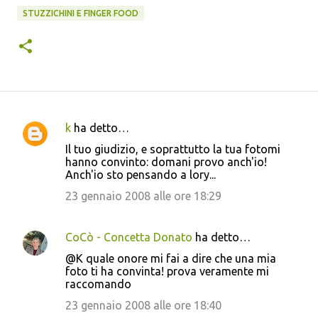
STUZZICHINI E FINGER FOOD
k
ha detto…
C
Il tuo giudizio, e soprattutto la tua fotomi
o
hanno convinto: domani provo anch'io!
Anch'io sto pensando a lory...
m
m
23 gennaio 2008 alle ore 18:29
e
n
CoCò - Concetta Donato
ha detto…
t
@K quale onore mi fai a dire che una mia
foto ti ha convinta! prova veramente mi
i
raccomando
23 gennaio 2008 alle ore 18:40