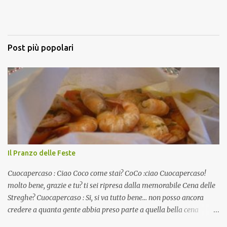
Post più popolari
Il Pranzo delle Feste
Cuocapercaso : Ciao Coco come stai? CoCo :ciao Cuocapercaso!
molto bene, grazie e tu? ti sei ripresa dalla memorabile Cena delle
Streghe? Cuocapercaso : Si, si va tutto bene… non posso ancora
credere a quanta gente abbia preso parte a quella bella cena
virtuale! CoCo : Eh già!! E adesso con le feste che arrivano chissà