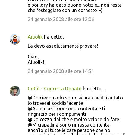
e poi lory ha dato buone notizie... non resta
che festeggiare con un cornetto :-)
24 gennaio 2008 alle ore 12:06
Aiuolik
ha detto…
La devo assolutamente provare!
Ciao,
Aiuolik!
24 gennaio 2008 alle ore 14:51
CoCò - Concetta Donato
ha detto…
@Dolcienonsolo sono sicura che il risultato
lo troverai soddisfacente
@Adina per Lory sono contenta e ti
ringrazio per i complimenti
@Dolcezza dai che è molto veloce da fare
@Miciapallina sono rimasta contenta
anch'io di tutte le care persone che ho