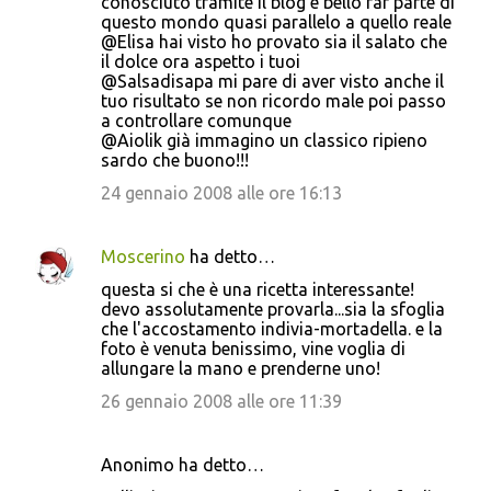
conosciuto tramite il blog è bello far parte di
questo mondo quasi parallelo a quello reale
@Elisa hai visto ho provato sia il salato che
il dolce ora aspetto i tuoi
@Salsadisapa mi pare di aver visto anche il
tuo risultato se non ricordo male poi passo
a controllare comunque
@Aiolik già immagino un classico ripieno
sardo che buono!!!
24 gennaio 2008 alle ore 16:13
Moscerino
ha detto…
questa si che è una ricetta interessante!
devo assolutamente provarla...sia la sfoglia
che l'accostamento indivia-mortadella. e la
foto è venuta benissimo, vine voglia di
allungare la mano e prenderne uno!
26 gennaio 2008 alle ore 11:39
Anonimo ha detto…