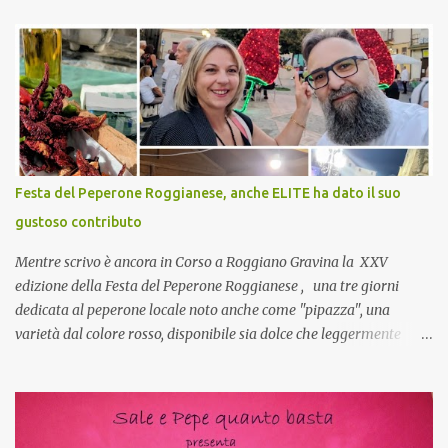
che mangiate…a proposito Cuoca cosa prepari domenica per
pranzo, racconta un po'! Perchè io avrò ospiti e cerco degli spunti...
Cuocapercaso : A dire il vero domenica prossima non preparo
nulla perché vado al Pranzo Aziendale di fine anno organizzato dai
mie capi! CoCo : Pranzo aziendale? Una bella idea! Cuocapercaso :
si, è un modo per riunirsi tutti a fine anno e tirare le somme…
naturalmente mangiando tutti insieme, con grande convivialità!
CoCo : è naturale il cibo, come sappiamo bene, funziona spesso da
Festa del Peperone Roggianese, anche ELITE ha dato il suo
collante e anche nel lavoro riesce a creare spesso l’ambiente
gustoso contributo
favorevole per molte belle opportunità, non trovi? Cuocapercaso :
Si, concordo! …addirittura si dice...
Mentre scrivo è ancora in Corso a Roggiano Gravina la XXV
edizione della Festa del Peperone Roggianese , una tre giorni
dedicata al peperone locale noto anche come "pipazza", una
varietà dal colore rosso, disponibile sia dolce che leggermente
piccante, inserito dal Ministero delle Politiche Agricole Alimentari
e Forestali nella lista dei Prodotti Agroalimentari Tradizionali
(Pat) della Calabria. Un ingrediente versatile in cucina, utilizzato
fresco o essiccato in ricette della tradizione o in piatti innovativi.