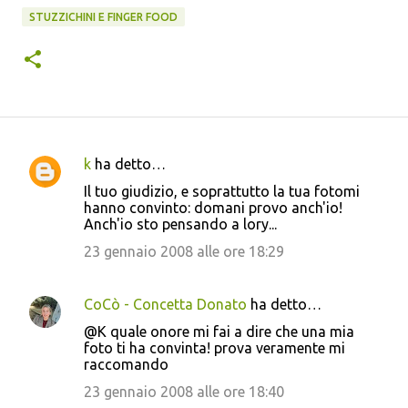
STUZZICHINI E FINGER FOOD
k
ha detto…
C
Il tuo giudizio, e soprattutto la tua fotomi
o
hanno convinto: domani provo anch'io!
Anch'io sto pensando a lory...
m
m
23 gennaio 2008 alle ore 18:29
e
n
CoCò - Concetta Donato
ha detto…
t
@K quale onore mi fai a dire che una mia
foto ti ha convinta! prova veramente mi
i
raccomando
23 gennaio 2008 alle ore 18:40