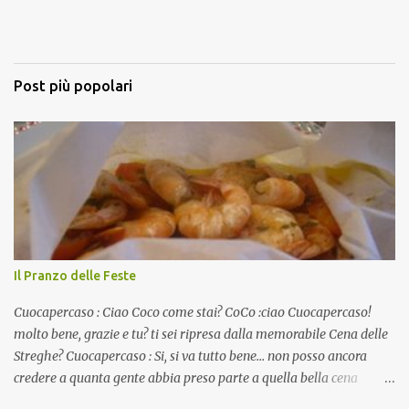
Post più popolari
Il Pranzo delle Feste
Cuocapercaso : Ciao Coco come stai? CoCo :ciao Cuocapercaso!
molto bene, grazie e tu? ti sei ripresa dalla memorabile Cena delle
Streghe? Cuocapercaso : Si, si va tutto bene… non posso ancora
credere a quanta gente abbia preso parte a quella bella cena
virtuale! CoCo : Eh già!! E adesso con le feste che arrivano chissà