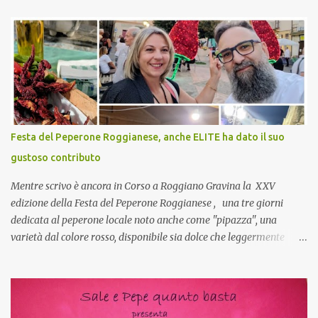
che mangiate…a proposito Cuoca cosa prepari domenica per
pranzo, racconta un po'! Perchè io avrò ospiti e cerco degli spunti...
Cuocapercaso : A dire il vero domenica prossima non preparo
nulla perché vado al Pranzo Aziendale di fine anno organizzato dai
mie capi! CoCo : Pranzo aziendale? Una bella idea! Cuocapercaso :
si, è un modo per riunirsi tutti a fine anno e tirare le somme…
naturalmente mangiando tutti insieme, con grande convivialità!
CoCo : è naturale il cibo, come sappiamo bene, funziona spesso da
Festa del Peperone Roggianese, anche ELITE ha dato il suo
collante e anche nel lavoro riesce a creare spesso l’ambiente
gustoso contributo
favorevole per molte belle opportunità, non trovi? Cuocapercaso :
Si, concordo! …addirittura si dice...
Mentre scrivo è ancora in Corso a Roggiano Gravina la XXV
edizione della Festa del Peperone Roggianese , una tre giorni
dedicata al peperone locale noto anche come "pipazza", una
varietà dal colore rosso, disponibile sia dolce che leggermente
piccante, inserito dal Ministero delle Politiche Agricole Alimentari
e Forestali nella lista dei Prodotti Agroalimentari Tradizionali
(Pat) della Calabria. Un ingrediente versatile in cucina, utilizzato
fresco o essiccato in ricette della tradizione o in piatti innovativi.