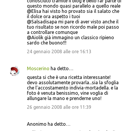
conosciuto tramite il blog è bello far parte di
questo mondo quasi parallelo a quello reale
@Elisa hai visto ho provato sia il salato che
il dolce ora aspetto i tuoi
@Salsadisapa mi pare di aver visto anche il
tuo risultato se non ricordo male poi passo
a controllare comunque
@Aiolik già immagino un classico ripieno
sardo che buono!!!
24 gennaio 2008 alle ore 16:13
Moscerino
ha detto…
questa si che è una ricetta interessante!
devo assolutamente provarla...sia la sfoglia
che l'accostamento indivia-mortadella. e la
foto è venuta benissimo, vine voglia di
allungare la mano e prenderne uno!
26 gennaio 2008 alle ore 11:39
Anonimo ha detto…