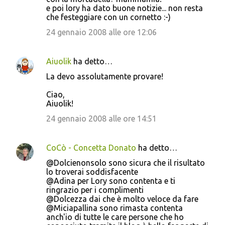
e poi lory ha dato buone notizie... non resta
che festeggiare con un cornetto :-)
24 gennaio 2008 alle ore 12:06
Aiuolik
ha detto…
La devo assolutamente provare!
Ciao,
Aiuolik!
24 gennaio 2008 alle ore 14:51
CoCò - Concetta Donato
ha detto…
@Dolcienonsolo sono sicura che il risultato
lo troverai soddisfacente
@Adina per Lory sono contenta e ti
ringrazio per i complimenti
@Dolcezza dai che è molto veloce da fare
@Miciapallina sono rimasta contenta
anch'io di tutte le care persone che ho