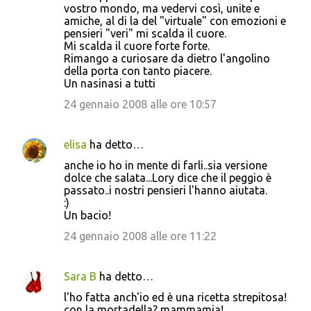
vostro mondo, ma vedervi così, unite e
amiche, al di la del "virtuale" con emozioni e
pensieri "veri" mi scalda il cuore.
Mi scalda il cuore forte forte.
Rimango a curiosare da dietro l'angolino
della porta con tanto piacere.
Un nasinasi a tutti
24 gennaio 2008 alle ore 10:57
elisa
ha detto…
anche io ho in mente di farli..sia versione
dolce che salata...Lory dice che il peggio è
passato..i nostri pensieri l'hanno aiutata.
:)
Un bacio!
24 gennaio 2008 alle ore 11:22
Sara B
ha detto…
l'ho fatta anch'io ed è una ricetta strepitosa!
con la mortadella? mammamia!