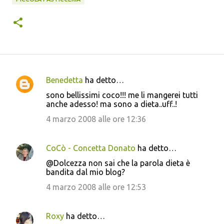
Benedetta
ha detto…
C
sono bellissimi coco!!! me li mangerei tutti
o
anche adesso! ma sono a dieta..uff..!
m
4 marzo 2008 alle ore 12:36
m
e
CoCò - Concetta Donato
ha detto…
n
@Dolcezza non sai che la parola dieta è
t
bandita dal mio blog?
i
4 marzo 2008 alle ore 12:53
Roxy
ha detto…