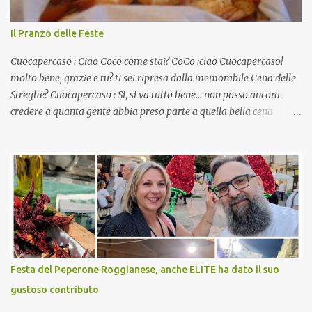
Il Pranzo delle Feste
Cuocapercaso : Ciao Coco come stai? CoCo :ciao Cuocapercaso!
molto bene, grazie e tu? ti sei ripresa dalla memorabile Cena delle
Streghe? Cuocapercaso : Si, si va tutto bene… non posso ancora
credere a quanta gente abbia preso parte a quella bella cena
virtuale! CoCo : Eh già!! E adesso con le feste che arrivano chissà
che mangiate…a proposito Cuoca cosa prepari domenica per
pranzo, racconta un po'! Perchè io avrò ospiti e cerco degli spunti...
Cuocapercaso : A dire il vero domenica prossima non preparo
nulla perché vado al Pranzo Aziendale di fine anno organizzato dai
mie capi! CoCo : Pranzo aziendale? Una bella idea! Cuocapercaso :
si, è un modo per riunirsi tutti a fine anno e tirare le somme…
naturalmente mangiando tutti insieme, con grande convivialità!
CoCo : è naturale il cibo, come sappiamo bene, funziona spesso da
Festa del Peperone Roggianese, anche ELITE ha dato il suo
collante e anche nel lavoro riesce a creare spesso l’ambiente
gustoso contributo
favorevole per molte belle opportunità, non trovi? Cuocapercaso :