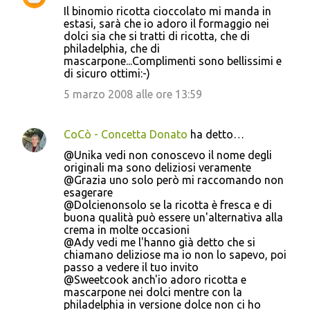
Il binomio ricotta cioccolato mi manda in
estasi, sarà che io adoro il formaggio nei
dolci sia che si tratti di ricotta, che di
philadelphia, che di
mascarpone...Complimenti sono bellissimi e
di sicuro ottimi:-)
5 marzo 2008 alle ore 13:59
CoCò - Concetta Donato
ha detto…
@Unika vedi non conoscevo il nome degli
originali ma sono deliziosi veramente
@Grazia uno solo però mi raccomando non
esagerare
@Dolcienonsolo se la ricotta è fresca e di
buona qualità può essere un'alternativa alla
crema in molte occasioni
@Ady vedi me l'hanno già detto che si
chiamano deliziose ma io non lo sapevo, poi
passo a vedere il tuo invito
@Sweetcook anch'io adoro ricotta e
mascarpone nei dolci mentre con la
philadelphia in versione dolce non ci ho