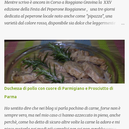
Si, concordo! …addirittura si dice...
Mentre scrivo è ancora in Corso a Roggiano Gravina la XXV
edizione della Festa del Peperone Roggianese , una tre giorni
dedicata al peperone locale noto anche come "pipazza", una
varietà dal colore rosso, disponibile sia dolce che leggermente
piccante, inserito dal Ministero delle Politiche Agricole Alimentari
e Forestali nella lista dei Prodotti Agroalimentari Tradizionali
(Pat) della Calabria. Un ingrediente versatile in cucina, utilizzato
fresco o essiccato in ricette della tradizione o in piatti innovativi.
Durante la prima serata dell'evento abbiamo avuto prova della
versatilità di questo ingrediente durante il "2° Concorso
Gastronomico di piatti a base di peperone Roggianese" ideato da
Gina Santagata , presidente dell'associazione Mongolfiera, che ha
visto coinvolte tante associazioni attive sul territorio che hanno
Duchessa di pollo con cuore di Parmigiano e Prosciutto di
voluto partecipare presentando un loro piatto a base di peperone.
Parma
Da giurata del concorso insieme agli chef Francesco Luci e ...
Ho sentito dire che nei blog si parla pochino di carne, forse non è
sempre vero, ma nel mio caso ci hanno azzeccato in pieno, anche
perchè, come ho detto di sicuro altre volte la carne la adoro e mi