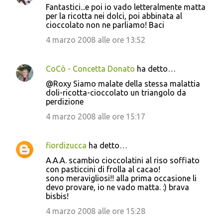
Fantastici...e poi io vado letteralmente matta
per la ricotta nei dolci, poi abbinata al
cioccolato non ne parliamo! Baci
4 marzo 2008 alle ore 13:52
CoCò - Concetta Donato
ha detto…
@Roxy Siamo malate della stessa malattia
doli-ricotta-cioccolato un triangolo da
perdizione
4 marzo 2008 alle ore 15:17
fiordizucca
ha detto…
A.A.A. scambio cioccolatini al riso soffiato
con pasticcini di frolla al cacao!
sono meravigliosi!! alla prima occasione li
devo provare, io ne vado matta. :) brava
bisbis!
4 marzo 2008 alle ore 15:28