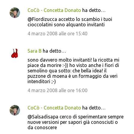
CoCò - Concetta Donato
ha detto…
@Fiordizucca accetto lo scambio i tuoi
cioccolatini sono alquanto invitanti
4 marzo 2008 alle ore 15:40
Sara B
ha detto…
sono davvero molto invitanti! la ricotta mi
piace da morire :-)) ho visto anche i fiori di
semolino qua sotto: che bella idea! il
puzzone di moena è un formaggio da veri
intenditori ;-)
4 marzo 2008 alle ore 16:00
CoCò - Concetta Donato
ha detto…
@Salsadisapa cerco di sperimentare sempre
nuove versioni per sapori già conosciuti o
da conoscere